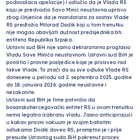
podnosilaca apelacije) i odlučio da je Vlada RS
koju je predvodio Savo Minić neustavna upravo
zbog činjenice da je mandatara za sastav Vlade
RS predložio Milorad Dodik koji u tom trenutku
nije mogao obavljati dužnost predsjednika bh.
entiteta Republika Srpska.
Ustavni sud BiH nije samo deklaratorno proglasio
Vladu Save Minića neustavnom. Ustavni sud BiH je
poništio i pravne posljedice koje je proizveo rad
takve Vlade. To znači da su sve odluke Vlade RS
donesene u periodu od 2. septembra 2025. godine
do 18. januara 2026. godine neustavne i
nezakonite.
Ustavni sud BiH je time potvrdio da
bosanskohercegovački entitet RS u ovom trenutku
nema legalno izabranu vladu. Jasno anticipirajući
u kakav pravni vakuum je svojim bahatim
odlukama Dodik doveo RS, promptno je i prije
presude Ustavnog suda BiH pokrenut proces