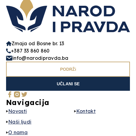
Zmaja od Bosne br. 13
+387 33 860 860
info@narodipravda.ba
PODRŽi
UČLANI SE
Navigacija
Novosti
Kontakt
Naši ljudi
O nama