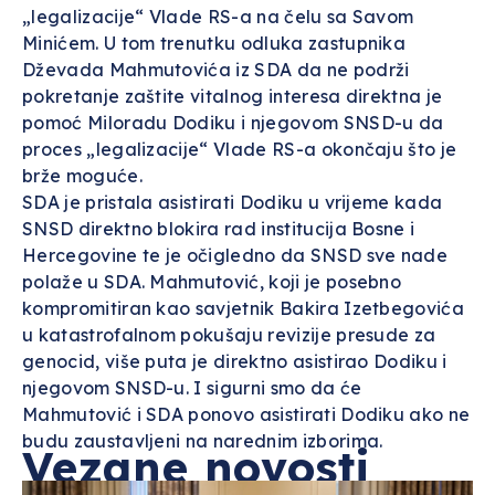
„legalizacije“ Vlade RS-a na čelu sa Savom
Minićem. U tom trenutku odluka zastupnika
Dževada Mahmutovića iz SDA da ne podrži
pokretanje zaštite vitalnog interesa direktna je
pomoć Miloradu Dodiku i njegovom SNSD-u da
proces „legalizacije“ Vlade RS-a okončaju što je
brže moguće.
SDA je pristala asistirati Dodiku u vrijeme kada
SNSD direktno blokira rad institucija Bosne i
Hercegovine te je očigledno da SNSD sve nade
polaže u SDA. Mahmutović, koji je posebno
kompromitiran kao savjetnik Bakira Izetbegovića
u katastrofalnom pokušaju revizije presude za
genocid, više puta je direktno asistirao Dodiku i
njegovom SNSD-u. I sigurni smo da će
Mahmutović i SDA ponovo asistirati Dodiku ako ne
budu zaustavljeni na narednim izborima.
Vezane novosti