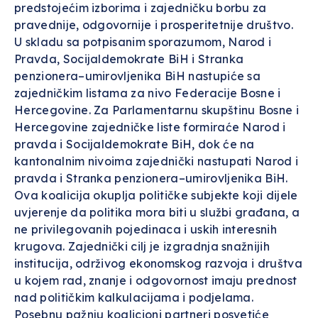
predstojećim izborima i zajedničku borbu za
pravednije, odgovornije i prosperitetnije društvo.
U skladu sa potpisanim sporazumom, Narod i
Pravda, Socijaldemokrate BiH i Stranka
penzionera–umirovljenika BiH nastupiće sa
zajedničkim listama za nivo Federacije Bosne i
Hercegovine. Za Parlamentarnu skupštinu Bosne i
Hercegovine zajedničke liste formiraće Narod i
pravda i Socijaldemokrate BiH, dok će na
kantonalnim nivoima zajednički nastupati Narod i
pravda i Stranka penzionera–umirovljenika BiH.
Ova koalicija okuplja političke subjekte koji dijele
uvjerenje da politika mora biti u službi građana, a
ne privilegovanih pojedinaca i uskih interesnih
krugova. Zajednički cilj je izgradnja snažnijih
institucija, održivog ekonomskog razvoja i društva
u kojem rad, znanje i odgovornost imaju prednost
nad političkim kalkulacijama i podjelama.
Posebnu pažnju koalicioni partneri posvetiće