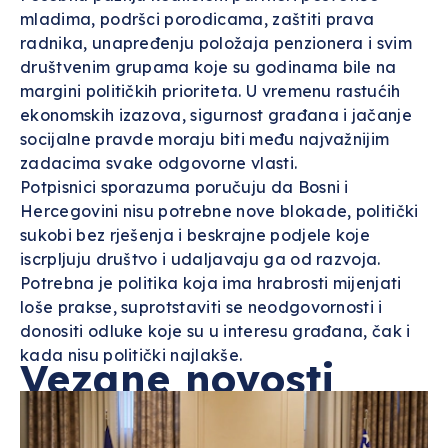
mladima, podršci porodicama, zaštiti prava
radnika, unapređenju položaja penzionera i svim
društvenim grupama koje su godinama bile na
margini političkih prioriteta. U vremenu rastućih
ekonomskih izazova, sigurnost građana i jačanje
socijalne pravde moraju biti među najvažnijim
zadacima svake odgovorne vlasti.
Potpisnici sporazuma poručuju da Bosni i
Hercegovini nisu potrebne nove blokade, politički
sukobi bez rješenja i beskrajne podjele koje
iscrpljuju društvo i udaljavaju ga od razvoja.
Potrebna je politika koja ima hrabrosti mijenjati
loše prakse, suprotstaviti se neodgovornosti i
donositi odluke koje su u interesu građana, čak i
kada nisu politički najlakše.
Vezane novosti