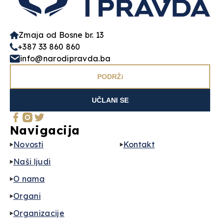
Zmaja od Bosne br. 13
+387 33 860 860
info@narodipravda.ba
PODRŽi
UČLANI SE
Navigacija
Novosti
Kontakt
Naši ljudi
O nama
Organi
Organizacije