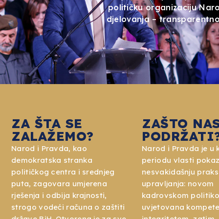
političku organizaciju Na
djelovanja – transparentnost
ZA ŠTA SE
ZAŠTO NA
ZALAŽEMO?
PODRŽATI
Narod i Pravda, kao
Narod i Pravda je u
demokratska stranka
periodu vlasti poka
političkog centra i srednjeg
nesvakidašnju praks
puta, zagovara umjerena
upravljanja: novom
rješenja i odbija krajnosti,
kadrovskom politiko
strogo vodeći računa o zaštiti
uvjetovana kompete
države BiH. Otvorena je za sve
integritetom, zatim