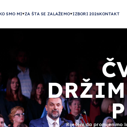
KO SMO MI
ZA ŠTA SE ZALAŽEMO
IZBORI 2026
KONTAKT
Č
DRŽIM
P
Riješeni da promijenimo l