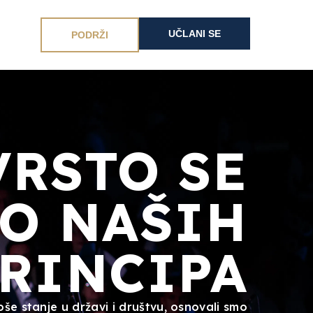
UČLANI SE
PODRŽI
VRSTO SE
O NAŠIH
RINCIPA
oše stanje u državi i društvu, osnovali smo