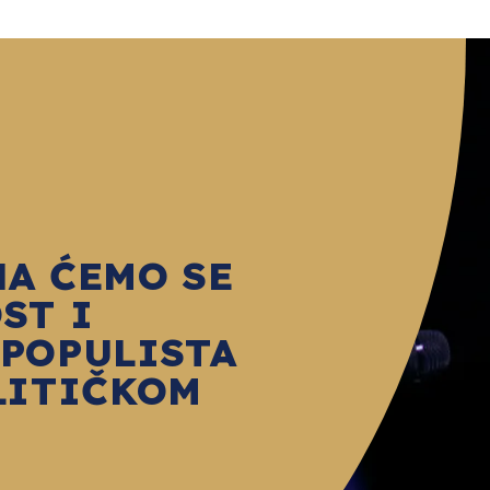
HA ĆEMO SE
ST I
 POPULISTA
LITIČKOM