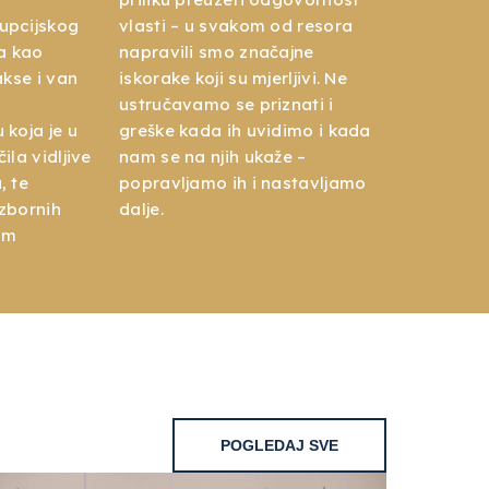
upcijskog
vlasti – u svakom od resora
ma kao
napravili smo značajne
akse i van
iskorake koji su mjerljivi. Ne
ustručavamo se priznati i
koja je u
greške kada ih uvidimo i kada
ila vidljive
nam se na njih ukaže –
, te
popravljamo ih i nastavljamo
zbornih
dalje.
om
POGLEDAJ SVE