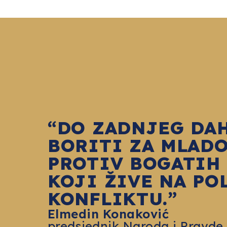
“DO ZADNJEG DA
BORITI ZA MLADO
PROTIV BOGATIH
KOJI ŽIVE NA PO
KONFLIKTU.”
Elmedin Konaković
predsjednik Naroda i Pravde