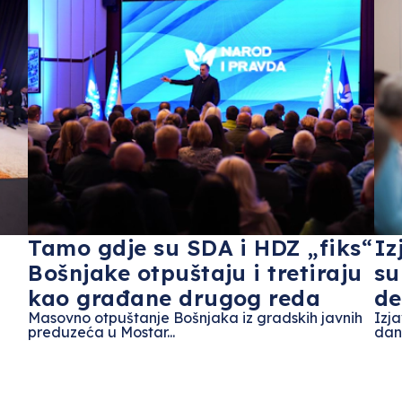
Tamo gdje su SDA i HDZ „fiks“
Iz
Bošnjake otpuštaju i tretiraju
su
kao građane drugog reda
de
Masovno otpuštanje Bošnjaka iz gradskih javnih
Izj
preduzeća u Mostar...
dana