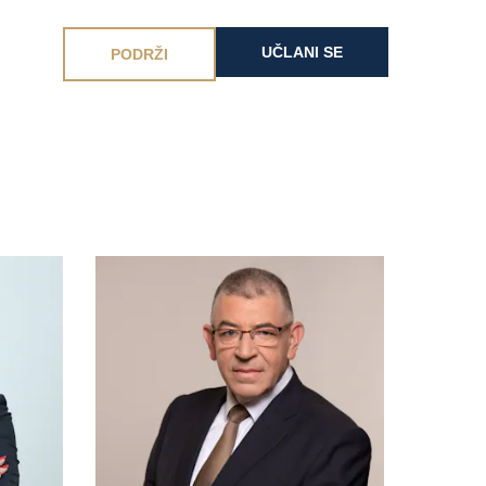
UČLANI SE
PODRŽI