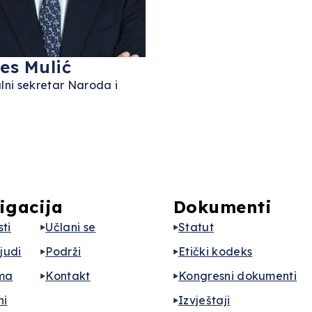
es Mulić
lni sekretar Naroda i
e
igacija
Dokumenti
ti
Učlani se
Statut
ljudi
Podrži
Etički kodeks
ma
Kontakt
Kongresni dokumenti
ni
Izvještaji