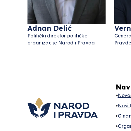
Adnan Delić
Vern
Politički direktor političke
Genera
organizacije Narod i Pravda
Pravd
Nav
Novos
Naši 
O na
Orga