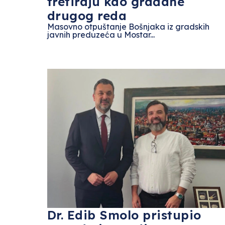
tretiraju kao građane
drugog reda
Masovno otpuštanje Bošnjaka iz gradskih
javnih preduzeća u Mostar...
Dr. Edib Smolo pristupio