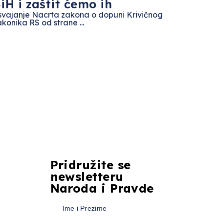
iH i zaštit ćemo ih
svajanje Nacrta zakona o dopuni Krivičnog
konika RS od strane ...
Pridružite se
newsletteru
Naroda i Pravde