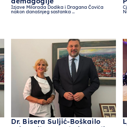
demagogije
P
Izjave Milorada Dodika i Dragana Čovića
C
nakon današnjeg sastanka ...
Na
Dr. Bisera Suljić-Boškailo
L