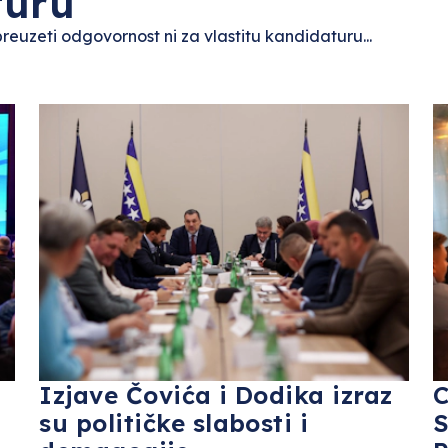
turu
euzeti odgovornost ni za vlastitu kandidaturu...
Izjave Čovića i Dodika izraz
C
su političke slabosti i
S