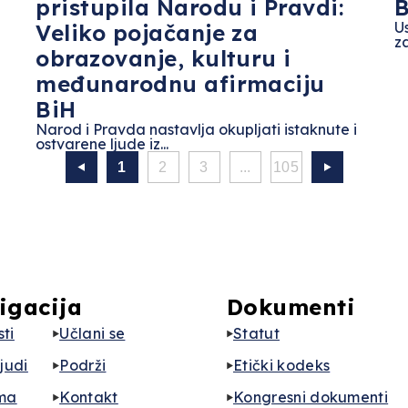
pristupila Narodu i Pravdi:
B
U
Veliko pojačanje za
za
obrazovanje, kulturu i
međunarodnu afirmaciju
BiH
Narod i Pravda nastavlja okupljati istaknute i
ostvarene ljude iz...
1
2
3
...
105
igacija
Dokumenti
ti
Učlani se
Statut
ljudi
Podrži
Etički kodeks
ma
Kontakt
Kongresni dokumenti