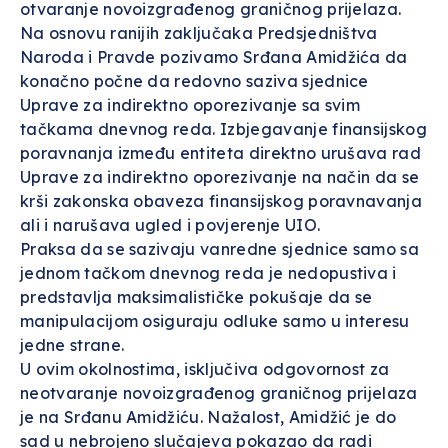
otvaranje novoizgrađenog graničnog prijelaza.
Na osnovu ranijih zaključaka Predsjedništva
Naroda i Pravde pozivamo Srđana Amidžića da
konačno počne da redovno saziva sjednice
Uprave za indirektno oporezivanje sa svim
tačkama dnevnog reda. Izbjegavanje finansijskog
poravnanja između entiteta direktno urušava rad
Uprave za indirektno oporezivanje na način da se
krši zakonska obaveza finansijskog poravnavanja
ali i narušava ugled i povjerenje UIO.
Praksa da se sazivaju vanredne sjednice samo sa
jednom tačkom dnevnog reda je nedopustiva i
predstavlja maksimalističke pokušaje da se
manipulacijom osiguraju odluke samo u interesu
jedne strane.
U ovim okolnostima, isključiva odgovornost za
neotvaranje novoizgrađenog graničnog prijelaza
je na Srđanu Amidžiću. Nažalost, Amidžić je do
sad u nebrojeno slučajeva pokazao da radi