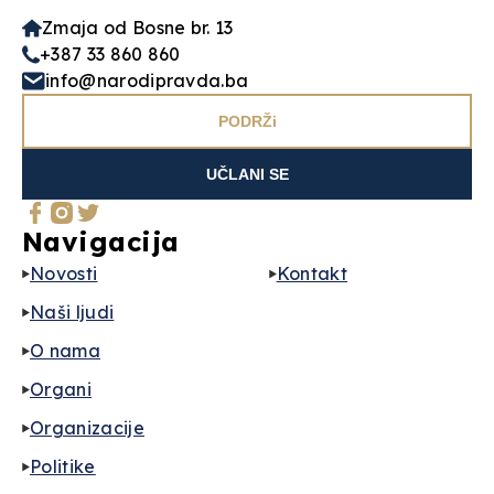
Zmaja od Bosne br. 13
+387 33 860 860
info@narodipravda.ba
PODRŽi
UČLANI SE
Navigacija
Novosti
Kontakt
Naši ljudi
O nama
Organi
Organizacije
Politike