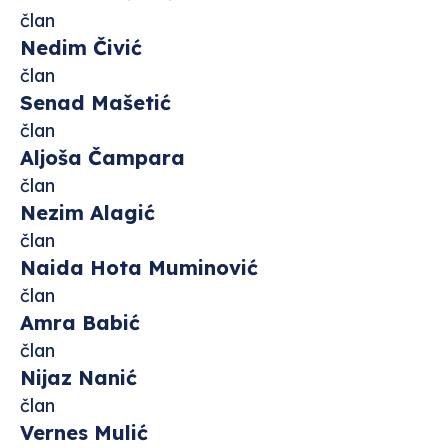
član
Nedim Čivić
član
Senad Mašetić
član
Aljoša Čampara
član
Nezim Alagić
član
Naida Hota Muminović
član
Amra Babić
član
Nijaz Nanić
član
Vernes Mulić