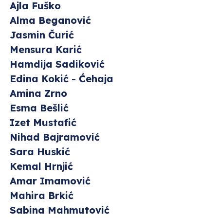
Ajla Fuško
Alma Beganović
Jasmin Čurić
Mensura Karić
Hamdija Sadiković
Edina Kokić - Ćehaja
Amina Zrno
Esma Bešlić
Izet Mustafić
Nihad Bajramović
Sara Huskić
Kemal Hrnjić
Amar Imamović
Mahira Brkić
Sabina Mahmutović