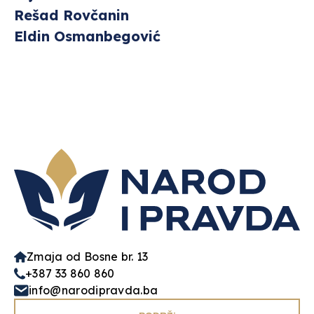
Rešad Rovčanin
Eldin Osmanbegović
Zmaja od Bosne br. 13
+387 33 860 860
info@narodipravda.ba