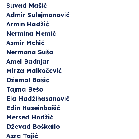
Suvad Mašić
Admir Sulejmanović
Armin Hadžić
Nermina Memić
Asmir Mehić
Nermana Suša
Amel Badnjar
Mirza Malkočević
Džemal Bašić
Tajma Bešo
Ela Hadžihasanović
Edin Huseinbašić
Mersed Hodžić
Dževad Boškailo
Azra Tajić