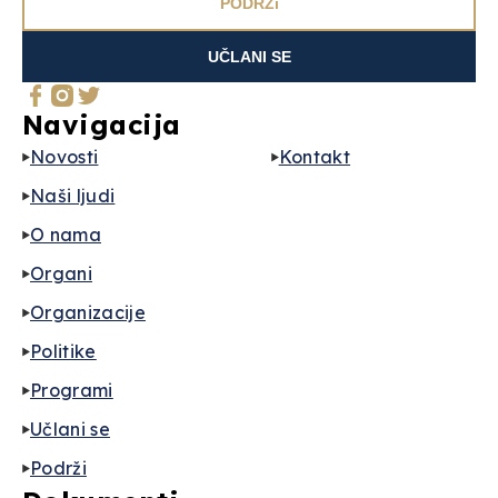
PODRŽi
UČLANI SE
Navigacija
Novosti
Kontakt
Naši ljudi
O nama
Organi
Organizacije
Politike
Programi
Učlani se
Podrži