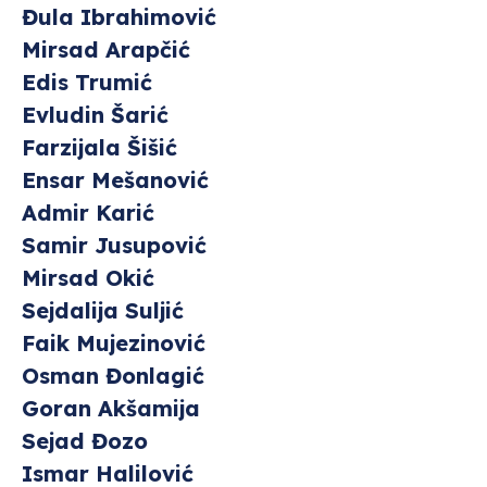
Đula Ibrahimović
Mirsad Arapčić
Edis Trumić
Evludin Šarić
Farzijala Šišić
Ensar Mešanović
Admir Karić
Samir Jusupović
Mirsad Okić
Sejdalija Suljić
Faik Mujezinović
Osman Đonlagić
Goran Akšamija
Sejad Đozo
Ismar Halilović