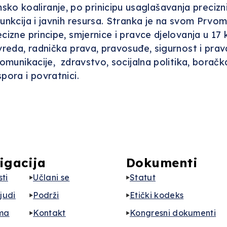
o koaliranje, po prinicipu usaglašavanja precizn
 funkcija i javnih resursa. Stranka je na svom Pr
izne principe, smjernice i pravce djelovanja u 17 kl
vreda, radnička prava, pravosuđe, sigurnost i pravd
komunikacije, zdravstvo, socijalna politika, boračka
pora i povratnici.
igacija
Dokumenti
ti
Učlani se
Statut
ljudi
Podrži
Etički kodeks
ma
Kontakt
Kongresni dokumenti