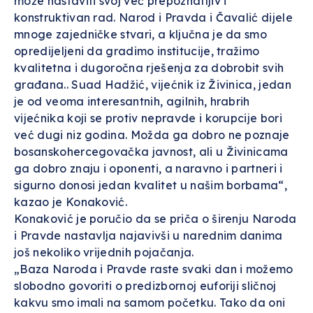
može nastaviti svoj već prepoznatljiv i
konstruktivan rad. Narod i Pravda i Čavalić dijele
mnoge zajedničke stvari, a ključna je da smo
opredijeljeni da gradimo institucije, tražimo
kvalitetna i dugoročna rješenja za dobrobit svih
građana.. Suad Hadžić, vijećnik iz Živinica, jedan
je od veoma interesantnih, agilnih, hrabrih
vijećnika koji se protiv nepravde i korupcije bori
već dugi niz godina. Možda ga dobro ne poznaje
bosanskohercegovačka javnost, ali u Živinicama
ga dobro znaju i oponenti, a naravno i partneri i
sigurno donosi jedan kvalitet u našim borbama“,
kazao je Konaković.
Konaković je poručio da se priča o širenju Naroda
i Pravde nastavlja najavivši u narednim danima
još nekoliko vrijednih pojačanja.
„Baza Naroda i Pravde raste svaki dan i možemo
slobodno govoriti o predizbornoj euforiji sličnoj
kakvu smo imali na samom početku. Tako da oni