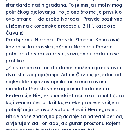
standarda naših građana. To je misija i motiv mog
političkog djelovanja i to je ono što me je privuklo
ovoj stranci – da preko Naroda i Pravde pozitivno
utičem na ekonomske procese u BiH“, kazao je
Čavalić.
Predsjednik Naroda i Pravde Elmedin Konaković
kazao su kadrovska jačanja Naroda i Pravde
potvrda da stranka raste, sazrijeva i dodatno se
profilira.
„Zaista sam sretan da danas možemo predstaviti
dva istinska pojačanja. Admir Čavalić je jedan od
najkvalitetnijih zastupnika ne samo u ovom
mandatu Predstavničkog doma Parlamenta
Federacije BiH, ekonomski stručnjaka i analitičara
koji veoma često i kritikuje neke procese s ciljem
poboljšanja uslova života u Bosni i Hercegovini.
Bit će naše značajno pojačanje za naredni period,
a vjerujem da i on dobija siguran prostor u kojem