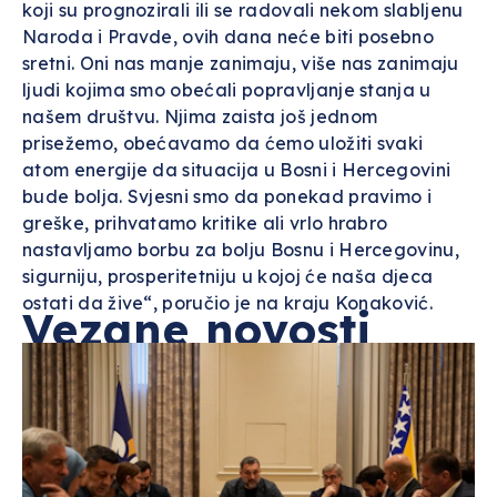
koji su prognozirali ili se radovali nekom slabljenu
Naroda i Pravde, ovih dana neće biti posebno
sretni. Oni nas manje zanimaju, više nas zanimaju
ljudi kojima smo obećali popravljanje stanja u
našem društvu. Njima zaista još jednom
prisežemo, obećavamo da ćemo uložiti svaki
atom energije da situacija u Bosni i Hercegovini
bude bolja. Svjesni smo da ponekad pravimo i
greške, prihvatamo kritike ali vrlo hrabro
nastavljamo borbu za bolju Bosnu i Hercegovinu,
sigurniju, prosperitetniju u kojoj će naša djeca
ostati da žive“, poručio je na kraju Konaković.
Vezane novosti