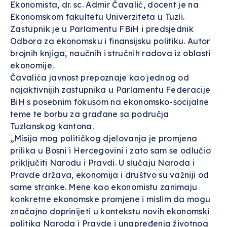
Ekonomista, dr. sc. Admir Čavalić, docent je na
Ekonomskom fakultetu Univerziteta u Tuzli.
Zastupnik je u Parlamentu FBiH i predsjednik
Odbora za ekonomsku i finansijsku politiku. Autor
brojnih knjiga, naučnih i stručnih radova iz oblasti
ekonomije.
Čavalića javnost prepoznaje kao jednog od
najaktivnijih zastupnika u Parlamentu Federacije
BiH s posebnim fokusom na ekonomsko-socijalne
teme te borbu za građane sa područja
Tuzlanskog kantona.
„Misija mog političkog djelovanja je promjena
prilika u Bosni i Hercegovini i zato sam se odlučio
priključiti Narodu i Pravdi. U slučaju Naroda i
Pravde država, ekonomija i društvo su važniji od
same stranke. Mene kao ekonomistu zanimaju
konkretne ekonomske promjene i mislim da mogu
značajno doprinijeti u kontekstu novih ekonomski
politika Naroda i Pravde i unapređenja životnog