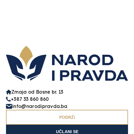
Zmaja od Bosne br. 13
+387 33 860 860
info@narodipravda.ba
PODRŽi
UČLANI SE