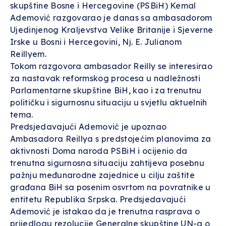
skupštine Bosne i Hercegovine (PSBiH) Kemal
Ademović razgovarao je danas sa ambasadorom
Ujedinjenog Kraljevstva Velike Britanije i Sjeverne
Irske u Bosni i Hercegovini, Nj. E. Julianom
Reillyem.
Tokom razgovora ambasador Reilly se interesirao
za nastavak reformskog procesa u nadležnosti
Parlamentarne skupštine BiH, kao i za trenutnu
političku i sigurnosnu situaciju u svjetlu aktuelnih
tema.
Predsjedavajući Ademović je upoznao
Ambasadora Reillya s predstojećim planovima za
aktivnosti Doma naroda PSBiH i ocijenio da
trenutna sigurnosna situaciju zahtijeva posebnu
pažnju međunarodne zajednice u cilju zaštite
građana BiH sa posenim osvrtom na povratnike u
entitetu Republika Srpska. Predsjedavajući
Ademović je istakao da je trenutna rasprava o
prijedlogu rezolucije Generalne skupštine UN-a o