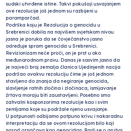
sudski utvrđene istine. Takvi pokušaji usvajanjem
ove rezolucije još jednom su razbijeni u
paramparčad.
Podrška koju je Rezolucija o genocidu u
Srebrenici dobila na najvišem svjetskom nivou
jasna je poruka da se čovječanstvo jasno
određuje spram genocida u Srebrenici.
Revizionizam neće proći, on je prst u oko
međunarodnom pravu. Danas je sasvim jasno da
je najveći broj zemalja članica Ujedinjenih nacija
podržao ovakvu rezoluciju čime je još jednom
stavljeno do znanja da negiranje genocida,
slavljenje ratnih zločina i zločinaca, ismijavanje
žrtava moraju biti zaustavljeni. Posebno smo
zahvalni kosponzorima rezolucije kao i svim
zemljama koje su podržale njeno usvajanje.
U potpunosti odbijamo potpuno krivu i nakaradnu
interpretaciju da se ovom rezolucijom bilo koji
narod označava kao genocidan. Radi se o gruboj