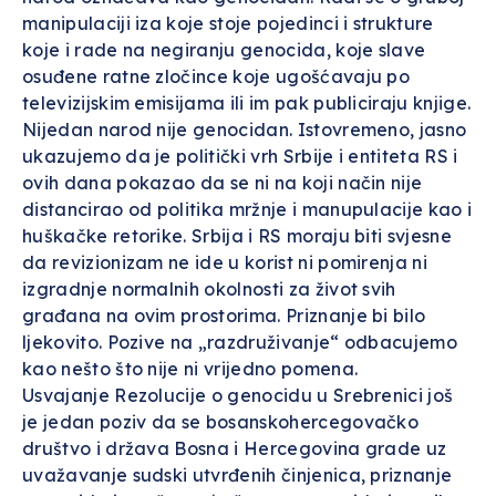
manipulaciji iza koje stoje pojedinci i strukture
koje i rade na negiranju genocida, koje slave
osuđene ratne zločince koje ugošćavaju po
televizijskim emisijama ili im pak publiciraju knjige.
Nijedan narod nije genocidan. Istovremeno, jasno
ukazujemo da je politički vrh Srbije i entiteta RS i
ovih dana pokazao da se ni na koji način nije
distancirao od politika mržnje i manupulacije kao i
huškačke retorike. Srbija i RS moraju biti svjesne
da revizionizam ne ide u korist ni pomirenja ni
izgradnje normalnih okolnosti za život svih
građana na ovim prostorima. Priznanje bi bilo
ljekovito. Pozive na „razdruživanje“ odbacujemo
kao nešto što nije ni vrijedno pomena.
Usvajanje Rezolucije o genocidu u Srebrenici još
je jedan poziv da se bosanskohercegovačko
društvo i država Bosna i Hercegovina grade uz
uvažavanje sudski utvrđenih činjenica, priznanje