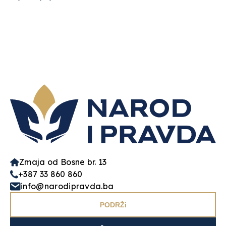
Zmaja od Bosne br. 13
+387 33 860 860
info@narodipravda.ba
PODRŽi