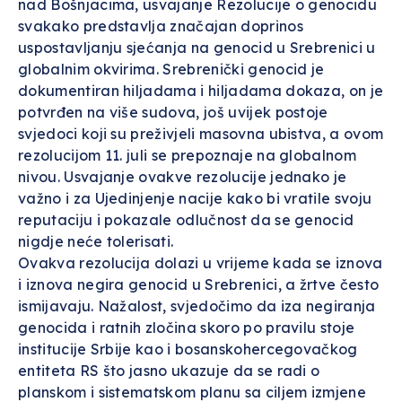
nad Bošnjacima, usvajanje Rezolucije o genocidu
svakako predstavlja značajan doprinos
uspostavljanju sjećanja na genocid u Srebrenici u
globalnim okvirima. Srebrenički genocid je
dokumentiran hiljadama i hiljadama dokaza, on je
potvrđen na više sudova, još uvijek postoje
svjedoci koji su preživjeli masovna ubistva, a ovom
rezolucijom 11. juli se prepoznaje na globalnom
nivou. Usvajanje ovakve rezolucije jednako je
važno i za Ujedinjenje nacije kako bi vratile svoju
reputaciju i pokazale odlučnost da se genocid
nigdje neće tolerisati.
Ovakva rezolucija dolazi u vrijeme kada se iznova
i iznova negira genocid u Srebrenici, a žrtve često
ismijavaju. Nažalost, svjedočimo da iza negiranja
genocida i ratnih zločina skoro po pravilu stoje
institucije Srbije kao i bosanskohercegovačkog
entiteta RS što jasno ukazuje da se radi o
planskom i sistematskom planu sa ciljem izmjene