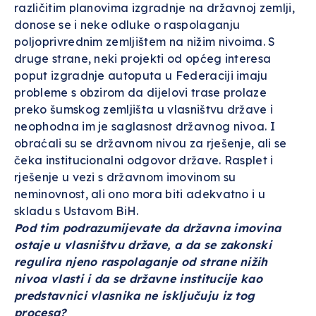
različitim planovima izgradnje na državnoj zemlji,
donose se i neke odluke o raspolaganju
poljoprivrednim zemljištem na nižim nivoima. S
druge strane, neki projekti od općeg interesa
poput izgradnje autoputa u Federaciji imaju
probleme s obzirom da dijelovi trase prolaze
preko šumskog zemljišta u vlasništvu države i
neophodna im je saglasnost državnog nivoa. I
obraćali su se državnom nivou za rješenje, ali se
čeka institucionalni odgovor države. Rasplet i
rješenje u vezi s državnom imovinom su
neminovnost, ali ono mora biti adekvatno i u
skladu s Ustavom BiH.
Pod tim podrazumijevate da državna imovina
ostaje u vlasništvu države, a da se zakonski
regulira njeno raspolaganje od strane nižih
nivoa vlasti i da se državne institucije kao
predstavnici vlasnika ne isključuju iz tog
procesa?