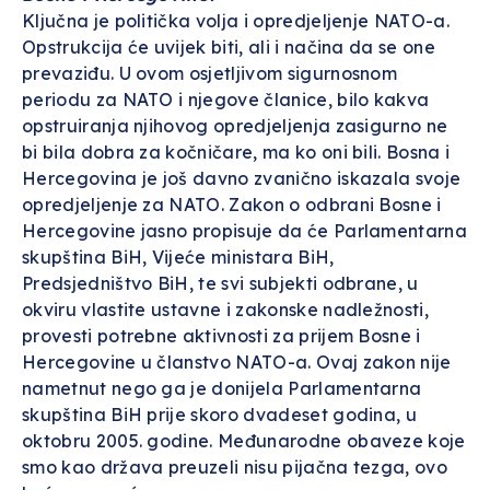
Ključna je politička volja i opredjeljenje NATO-a.
Opstrukcija će uvijek biti, ali i načina da se one
prevaziđu. U ovom osjetljivom sigurnosnom
periodu za NATO i njegove članice, bilo kakva
opstruiranja njihovog opredjeljenja zasigurno ne
bi bila dobra za kočničare, ma ko oni bili. Bosna i
Hercegovina je još davno zvanično iskazala svoje
opredjeljenje za NATO. Zakon o odbrani Bosne i
Hercegovine jasno propisuje da će Parlamentarna
skupština BiH, Vijeće ministara BiH,
Predsjedništvo BiH, te svi subjekti odbrane, u
okviru vlastite ustavne i zakonske nadležnosti,
provesti potrebne aktivnosti za prijem Bosne i
Hercegovine u članstvo NATO-a. Ovaj zakon nije
nametnut nego ga je donijela Parlamentarna
skupština BiH prije skoro dvadeset godina, u
oktobru 2005. godine. Međunarodne obaveze koje
smo kao država preuzeli nisu pijačna tezga, ovo