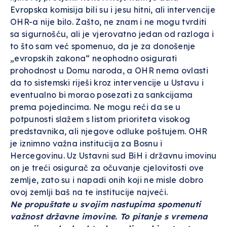
Evropska komisija bili su i jesu hitni, ali intervencije
OHR-a nije bilo. Zašto, ne znam i ne mogu tvrditi
sa sigurnošću, ali je vjerovatno jedan od razloga i
to što sam već spomenuo, da je za donošenje
„evropskih zakona“ neophodno osigurati
prohodnost u Domu naroda, a OHR nema ovlasti
da to sistemski riješi kroz intervencije u Ustavu i
eventualno bi morao posezati za sankcijama
prema pojedincima. Ne mogu reći da se u
potpunosti slažem s listom prioriteta visokog
predstavnika, ali njegove odluke poštujem. OHR
je iznimno važna institucija za Bosnu i
Hercegovinu. Uz Ustavni sud BiH i državnu imovinu
on je treći osigurač za očuvanje cjelovitosti ove
zemlje, zato su i napadi onih koji ne misle dobro
ovoj zemlji baš na te institucije najveći.
Ne propuštate u svojim nastupima spomenuti
važnost državne imovine. To pitanje s vremena