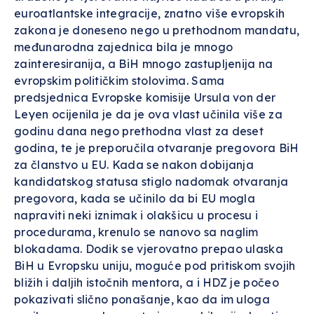
euroatlantske integracije, znatno više evropskih
zakona je doneseno nego u prethodnom mandatu,
međunarodna zajednica bila je mnogo
zainteresiranija, a BiH mnogo zastupljenija na
evropskim političkim stolovima. Sama
predsjednica Evropske komisije Ursula von der
Leyen ocijenila je da je ova vlast učinila više za
godinu dana nego prethodna vlast za deset
godina, te je preporučila otvaranje pregovora BiH
za članstvo u EU. Kada se nakon dobijanja
kandidatskog statusa stiglo nadomak otvaranja
pregovora, kada se učinilo da bi EU mogla
napraviti neki iznimak i olakšicu u procesu i
procedurama, krenulo se nanovo sa naglim
blokadama. Dodik se vjerovatno prepao ulaska
BiH u Evropsku uniju, moguće pod pritiskom svojih
bližih i daljih istočnih mentora, a i HDZ je počeo
pokazivati slično ponašanje, kao da im uloga