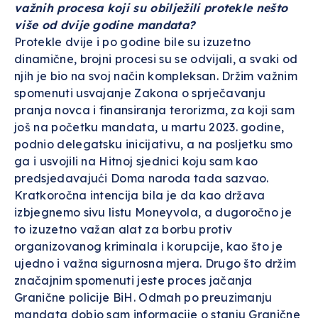
važnih procesa koji su obilježili protekle nešto
više od dvije godine mandata?
Protekle dvije i po godine bile su izuzetno
dinamične, brojni procesi su se odvijali, a svaki od
njih je bio na svoj način kompleksan. Držim važnim
spomenuti usvajanje Zakona o sprječavanju
pranja novca i finansiranja terorizma, za koji sam
još na početku mandata, u martu 2023. godine,
podnio delegatsku inicijativu, a na posljetku smo
ga i usvojili na Hitnoj sjednici koju sam kao
predsjedavajući Doma naroda tada sazvao.
Kratkoročna intencija bila je da kao država
izbjegnemo sivu listu Moneyvola, a dugoročno je
to izuzetno važan alat za borbu protiv
organizovanog kriminala i korupcije, kao što je
ujedno i važna sigurnosna mjera. Drugo što držim
značajnim spomenuti jeste proces jačanja
Granične policije BiH. Odmah po preuzimanju
mandata dobio sam informacije o stanju Granične