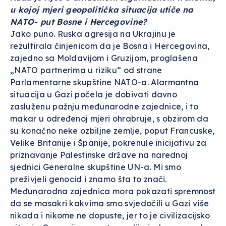
u kojoj mjeri geopolitička situacija utiče na
NATO- put Bosne i Hercegovine?
Jako puno. Ruska agresija na Ukrajinu je
rezultirala činjenicom da je Bosna i Hercegovina,
zajedno sa Moldavijom i Gruzijom, proglašena
„NATO partnerima u riziku“ od strane
Parlamentarne skupštine NATO-a. Alarmantna
situacija u Gazi počela je dobivati davno
zasluženu pažnju međunarodne zajednice, i to
makar u određenoj mjeri ohrabruje, s obzirom da
su konačno neke ozbiljne zemlje, poput Francuske,
Velike Britanije i Španije, pokrenule inicijativu za
priznavanje Palestinske države na narednoj
sjednici Generalne skupštine UN-a. Mi smo
preživjeli genocid i znamo šta to znači.
Međunarodna zajednica mora pokazati spremnost
da se masakri kakvima smo svjedočili u Gazi više
nikada i nikome ne dopuste, jer to je civilizacijsko