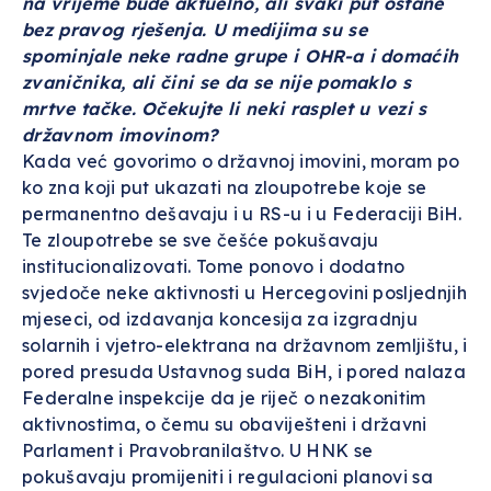
na vrijeme bude aktuelno, ali svaki put ostane
bez pravog rješenja. U medijima su se
spominjale neke radne grupe i OHR-a i domaćih
zvaničnika, ali čini se da se nije pomaklo s
mrtve tačke. Očekujte li neki rasplet u vezi s
državnom imovinom?
Kada već govorimo o državnoj imovini, moram po
ko zna koji put ukazati na zloupotrebe koje se
permanentno dešavaju i u RS-u i u Federaciji BiH.
Te zloupotrebe se sve češće pokušavaju
institucionalizovati. Tome ponovo i dodatno
svjedoče neke aktivnosti u Hercegovini posljednjih
mjeseci, od izdavanja koncesija za izgradnju
solarnih i vjetro-elektrana na državnom zemljištu, i
pored presuda Ustavnog suda BiH, i pored nalaza
Federalne inspekcije da je riječ o nezakonitim
aktivnostima, o čemu su obaviješteni i državni
Parlament i Pravobranilaštvo. U HNK se
pokušavaju promijeniti i regulacioni planovi sa