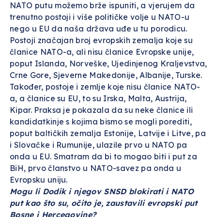
NATO putu možemo brže ispuniti, a vjerujem da
trenutno postoji i više političke volje u NATO-u
nego u EU da naša država uđe u tu porodicu.
Postoji značajan broj evropskih zemalja koje su
članice NATO-a, ali nisu članice Evropske unije,
poput Islanda, Norveške, Ujedinjenog Kraljevstva,
Crne Gore, Sjeverne Makedonije, Albanije, Turske.
Također, postoje i zemlje koje nisu članice NATO-
a, a članice su EU, to su Irska, Malta, Austrija,
Kipar. Praksa je pokazala da su neke članice ili
kandidatkinje s kojima bismo se mogli porediti,
poput baltičkih zemalja Estonije, Latvije i Litve, pa
i Slovačke i Rumunije, ulazile prvo u NATO pa
onda u EU. Smatram da bi to mogao biti i put za
BiH, prvo članstvo u NATO-savez pa onda u
Evropsku uniju.
Mogu li Dodik i njegov SNSD blokirati i NATO
put kao što su, očito je, zaustavili evropski put
Bosne i Hercegovine?