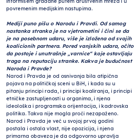
informišem građane putem društvenih mreža i u
povremenim medijskim nastupima.
Mediji puno pišu o Narodu i Pravdi. Od samog
nastanka stranka je na vjetrometini i čini se da
je na posebnom udaru, više je izložena od svojih
koalicionih partnera. Pored vanjskih udara, očito
da postoje i unutrašnje „varnice“ koje ostavljaju
traga na reputaciju stranke. Kakva je budućnost
Naroda i Pravde?
Narod i Pravda je od osnivanja bila atipična
pojava na političkoj sceni u BiH, i kada su u
pitanju principi rada, i principi koaliranja, i principi
etničke zastupljenosti u organima, i njena
ideološka i programska orijentacija, i kadrovska
politika. Takva nije mogla proći nezapaženo.
Narod i Pravda je već u svojoj prvoj godini
postala i ostala vlast, nije opozicija, i njena
primarna obaveza je da odgovorno upravlja