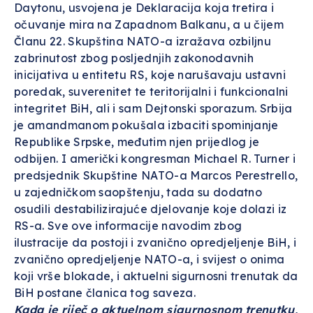
Daytonu, usvojena je Deklaracija koja tretira i
očuvanje mira na Zapadnom Balkanu, a u čijem
Članu 22. Skupština NATO-a izražava ozbiljnu
zabrinutost zbog posljednjih zakonodavnih
inicijativa u entitetu RS, koje narušavaju ustavni
poredak, suverenitet te teritorijalni i funkcionalni
integritet BiH, ali i sam Dejtonski sporazum. Srbija
je amandmanom pokušala izbaciti spominjanje
Republike Srpske, međutim njen prijedlog je
odbijen. I američki kongresman Michael R. Turner i
predsjednik Skupštine NATO-a Marcos Perestrello,
u zajedničkom saopštenju, tada su dodatno
osudili destabilizirajuće djelovanje koje dolazi iz
RS-a. Sve ove informacije navodim zbog
ilustracije da postoji i zvanično opredjeljenje BiH, i
zvanično opredjeljenje NATO-a, i svijest o onima
koji vrše blokade, i aktuelni sigurnosni trenutak da
BiH postane članica tog saveza.
Kada je riječ o aktuelnom sigurnosnom trenutku,