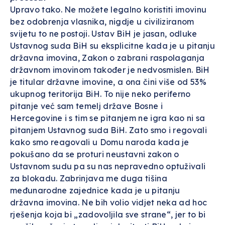
Upravo tako. Ne možete legalno koristiti imovinu
bez odobrenja vlasnika, nigdje u civiliziranom
svijetu to ne postoji. Ustav BiH je jasan, odluke
Ustavnog suda BiH su eksplicitne kada je u pitanju
državna imovina, Zakon o zabrani raspolaganja
državnom imovinom također je nedvosmislen. BiH
je titular državne imovine, a ona čini više od 53%
ukupnog teritorija BiH. To nije neko periferno
pitanje već sam temelj države Bosne i
Hercegovine i s tim se pitanjem ne igra kao ni sa
pitanjem Ustavnog suda BiH. Zato smo i regovali
kako smo reagovali u Domu naroda kada je
pokušano da se proturi neustavni zakon o
Ustavnom sudu pa su nas nepravedno optuživali
za blokadu. Zabrinjava me duga tišina
međunarodne zajednice kada je u pitanju
državna imovina. Ne bih volio vidjet neka ad hoc
rješenja koja bi „zadovoljila sve strane“, jer to bi