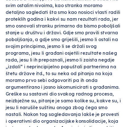
svim ostalim nivoima, kao stranka moramo
detaljno sagledati šta smo kao nosioci vlasti radili
proteklih godina i kakvi su nam rezultati rada, jer
smo osnovali stranku primarno da bismo poboljšali
stanje u društvu i državi. Gdje smo pravili stvarna
poboljšanja, a gdje smo griješili, jesmo li ostali na
svojim principima, jesmo li se držali svog
programa, jesu li građani osjetili rezultate našeg
rada, jesu li ih prepoznali, jesmo li zaista negdje
„izdali“ i neprincipijelno popuštali partnerima na
štetu države itd., to su neka od pitanja na koja
moramo prvo sebi odgovoriti pa ih onda
argumentirano i jasno iskomunicirati s građanima.
Greške su sastavni dio svakog radnog procesa,
neizbježne su, pitanje je samo kolike su, kakve su, i
jesu li narušile suštinu onoga zbog čega smo
nastali. Nakon tog sagledavanja lakše je provesti
i operativni dio organizacijske konsolidacije, koja