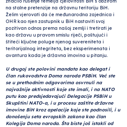
značilo rušenje temelja cjelovitosti BiH s obzirom
na stalne pretenzije na državnu teritoriju BiH.
Želim vjerovati da će međunarodna zajednica i
OHR kao njen zastupnik u BiH nastaviti svoj
pozitivan odnos prema našoj zemlji i tretirati je
kao državu u pravom smislu riječi, poštujući i
štiteći ključne poluge njenog suvereniteta i
teritorijalnog integriteta, bez eksperimenata i
avantura kada je državna imovina u pitanju.
U drugoj ste polovini mandata kao delegat i
član rukovodstva Doma naroda PSBiH. Već ste
se u prethodnim odgovorima osvrnuli na
najvažnije aktivnosti koje ste imali, i na NATO
putu kao predsjedavajući Delegacije PSBiH u
Skupštini NATO-a, i u procesu zaštite državne
imovine BiH kroz apelacije koje ste podnosili, i u
donošenju seta evropskih zakona kao član
Kolegija Doma naroda. Šta biste još istakli od