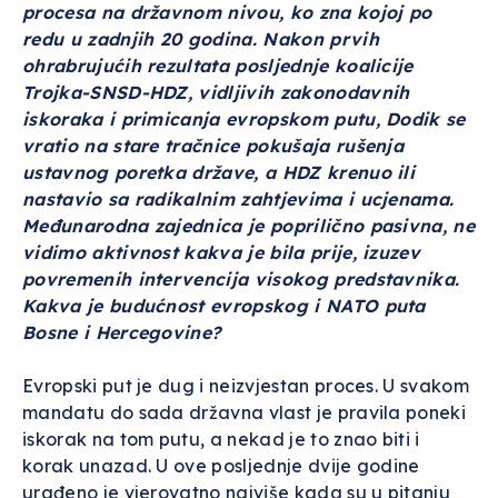
procesa na državnom nivou, ko zna kojoj po
redu u zadnjih 20 godina. Nakon prvih
ohrabrujućih rezultata posljednje koalicije
Trojka-SNSD-HDZ, vidljivih zakonodavnih
iskoraka i primicanja evropskom putu, Dodik se
vratio na stare tračnice pokušaja rušenja
ustavnog poretka države, a HDZ krenuo ili
nastavio sa radikalnim zahtjevima i ucjenama.
Međunarodna zajednica je poprilično pasivna, ne
vidimo aktivnost kakva je bila prije, izuzev
povremenih intervencija visokog predstavnika.
Kakva je budućnost evropskog i NATO puta
Bosne i Hercegovine?
Evropski put je dug i neizvjestan proces. U svakom
mandatu do sada državna vlast je pravila poneki
iskorak na tom putu, a nekad je to znao biti i
korak unazad. U ove posljednje dvije godine
urađeno je vjerovatno najviše kada su u pitanju