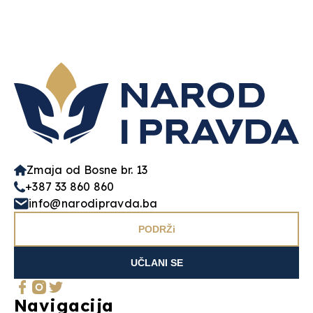
Zmaja od Bosne br. 13
+387 33 860 860
info@narodipravda.ba
PODRŽi
UČLANI SE
Navigacija