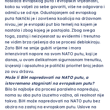
nosilaca evropskog puta i evropskih vrijednosti,
kako su voljeli za sebe govoriti, više ne odgovara i
odmiču se od nje. Odustajanjem od evropskog
puta faktički je i završena koalicija na državnom
nivou, jer je evropski put bio temelj na kojem je
nastala i zbog kojeg je postojala. Zbog svega
toga, zastoj i neizvjesnost su evidentni i trenutno
ne vidim brza rješenja da se procesi deblokiraju.
Zato BiH ne smije gubiti vrijeme i mora
intenzivirati napore na svom NATO putu, koji je
danas, u ovom delikatnom sigurnosnom trenutku,
izvjesniji i apsolutno je politički prioritet broj jedan
za ovu državu.
Može li BiH napredovati na NATO putu, a
istovremeno stagnirati na evropskom putu?
Bilo bi najbolje da procesi paralelno napreduju,
nama su oba puta izuzetno važna, ali realnost nije
takva. BiH može napredovati na NATO putu bez
obzira na zastoj na evropskom putu. Uslove na