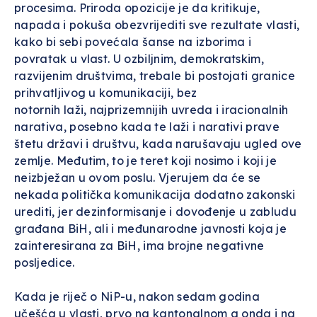
procesima. Priroda opozicije je da kritikuje,
napada i pokuša obezvrijediti sve rezultate vlasti,
kako bi sebi povećala šanse na izborima i
povratak u vlast. U ozbiljnim, demokratskim,
razvijenim društvima, trebale bi postojati granice
prihvatljivog u komunikaciji, bez
notornih laži, najprizemnijih uvreda i iracionalnih
narativa, posebno kada te laži i narativi prave
štetu državi i društvu, kada narušavaju ugled ove
zemlje. Međutim, to je teret koji nosimo i koji je
neizbježan u ovom poslu. Vjerujem da će se
nekada politička komunikacija dodatno zakonski
urediti, jer dezinformisanje i dovođenje u zabludu
građana BiH, ali i međunarodne javnosti koja je
zainteresirana za BiH, ima brojne negativne
posljedice.
Kada je riječ o NiP-u, nakon sedam godina
učešća u vlasti, prvo na kantonalnom a onda i na