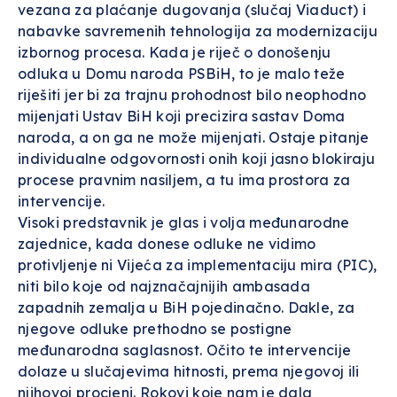
vezana za plaćanje dugovanja (slučaj Viaduct) i
nabavke savremenih tehnologija za modernizaciju
izbornog procesa. Kada je riječ o donošenju
odluka u Domu naroda PSBiH, to je malo teže
riješiti jer bi za trajnu prohodnost bilo neophodno
mijenjati Ustav BiH koji precizira sastav Doma
naroda, a on ga ne može mijenjati. Ostaje pitanje
individualne odgovornosti onih koji jasno blokiraju
procese pravnim nasiljem, a tu ima prostora za
intervencije.
Visoki predstavnik je glas i volja međunarodne
zajednice, kada donese odluke ne vidimo
protivljenje ni Vijeća za implementaciju mira (PIC),
niti bilo koje od najznačajnijih ambasada
zapadnih zemalja u BiH pojedinačno. Dakle, za
njegove odluke prethodno se postigne
međunarodna saglasnost. Očito te intervencije
dolaze u slučajevima hitnosti, prema njegovoj ili
njihovoj procjeni. Rokovi koje nam je dala