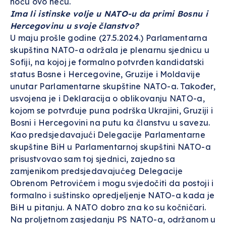
hoću ovo neću.
Ima li istinske volje u NATO-u da primi Bosnu i
Hercegovinu u svoje članstvo?
U maju prošle godine (27.5.2024.) Parlamentarna
skupština NATO-a održala je plenarnu sjednicu u
Sofiji, na kojoj je formalno potvrđen kandidatski
status Bosne i Hercegovine, Gruzije i Moldavije
unutar Parlamentarne skupštine NATO-a. Također,
usvojena je i Deklaracija o oblikovanju NATO-a,
kojom se potvrđuje puna podrška Ukrajini, Gruziji i
Bosni i Hercegovini na putu ka članstvu u savezu.
Kao predsjedavajući Delegacije Parlamentarne
skupštine BiH u Parlamentarnoj skupštini NATO-a
prisustvovao sam toj sjednici, zajedno sa
zamjenikom predsjedavajućeg Delegacije
Obrenom Petrovićem i mogu svjedočiti da postoji i
formalno i suštinsko opredjeljenje NATO-a kada je
BiH u pitanju. A NATO dobro zna ko su kočničari.
Na proljetnom zasjedanju PS NATO-a, održanom u