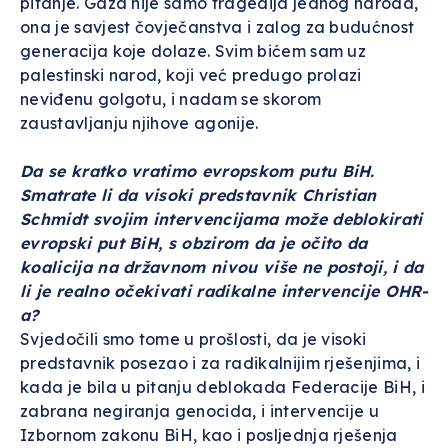
pitanje. Gaza nije samo tragedija jednog naroda,
ona je savjest čovječanstva i zalog za budućnost
generacija koje dolaze. Svim bićem sam uz
palestinski narod, koji već predugo prolazi
neviđenu golgotu, i nadam se skorom
zaustavljanju njihove agonije.
Da se kratko vratimo evropskom putu BiH.
Smatrate li da visoki predstavnik Christian
Schmidt svojim intervencijama može deblokirati
evropski put BiH, s obzirom da je očito da
koalicija na državnom nivou više ne postoji, i da
li je realno očekivati radikalne intervencije OHR-
a?
Svjedočili smo tome u prošlosti, da je visoki
predstavnik posezao i za radikalnijim rješenjima, i
kada je bila u pitanju deblokada Federacije BiH, i
zabrana negiranja genocida, i intervencije u
Izbornom zakonu BiH, kao i posljednja rješenja