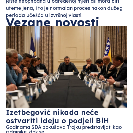
jeste neophodna u određenoj mjeri ali mora biti
utemeljena, i to je normalan proces nakon dužeg
perioda učešća u izvršnoj vlasti.
Vezane novosti
Izetbegović nikada neće
ostvariti ideju o podjeli BiH
Godinama SDA pokušava Trojku predstavljati kao
izdajnike, dok se ...