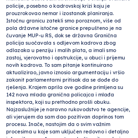
policije, posebno o kadrovskoj krizi koju je
prouzrokovao nemar i izostanak planiranja.
Istočnu granicu zatekli smo poroznom, više od
pola državne istočne granice prepušteno je na
čuvanje MUP-u RS, dok se državna Granična
policija suočavala s odljevom kadrova zbog
odlazaka u penziju i malih plata, a imali smo
zastoj, vjerovatno i opstrukcije, u obuci i prijemu
novih kadrova. To sam pitanje kontinuirano
aktualizirao, javno iznosio argumentaciju i vršio
zakonit parlamentarni pritisak da se dođe do
rješenja. Krajem aprila ove godine primljena su
142 nova mlada granična policajca i mlađa
inspektora, koji su prethodno prošli obuku.
Najzaslužnije je naravno rukovodstvo te agencije,
ali vjerujem da sam dao pozitivan doprinos tom
procesu. Inače, nastojim da o svim važnim
procesima u koje sam uključen redovno i detaljno