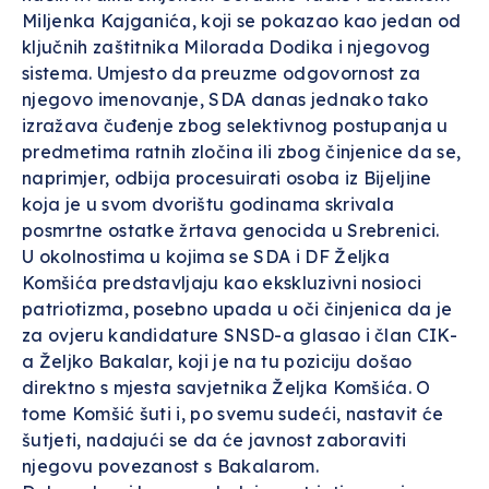
Miljenka Kajganića, koji se pokazao kao jedan od
ključnih zaštitnika Milorada Dodika i njegovog
sistema. Umjesto da preuzme odgovornost za
njegovo imenovanje, SDA danas jednako tako
izražava čuđenje zbog selektivnog postupanja u
predmetima ratnih zločina ili zbog činjenice da se,
naprimjer, odbija procesuirati osoba iz Bijeljine
koja je u svom dvorištu godinama skrivala
posmrtne ostatke žrtava genocida u Srebrenici.
U okolnostima u kojima se SDA i DF Željka
Komšića predstavljaju kao ekskluzivni nosioci
patriotizma, posebno upada u oči činjenica da je
za ovjeru kandidature SNSD-a glasao i član CIK-
a Željko Bakalar, koji je na tu poziciju došao
direktno s mjesta savjetnika Željka Komšića. O
tome Komšić šuti i, po svemu sudeći, nastavit će
šutjeti, nadajući se da će javnost zaboraviti
njegovu povezanost s Bakalarom.