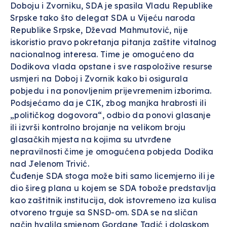
Doboju i Zvorniku, SDA je spasila Vladu Republike
Srpske tako što delegat SDA u Vijeću naroda
Republike Srpske, Dževad Mahmutović, nije
iskoristio pravo pokretanja pitanja zaštite vitalnog
nacionalnog interesa. Time je omogućeno da
Dodikova vlada opstane i sve raspoložive resurse
usmjeri na Doboj i Zvornik kako bi osigurala
pobjedu i na ponovljenim prijevremenim izborima.
Podsjećamo da je CIK, zbog manjka hrabrosti ili
„političkog dogovora“, odbio da ponovi glasanje
ili izvrši kontrolno brojanje na velikom broju
glasačkih mjesta na kojima su utvrđene
nepravilnosti čime je omogućena pobjeda Dodika
nad Jelenom Trivić.
Čuđenje SDA stoga može biti samo licemjerno ili je
dio šireg plana u kojem se SDA tobože predstavlja
kao zaštitnik institucija, dok istovremeno iza kulisa
otvoreno trguje sa SNSD-om. SDA se na sličan
način hvalila smjenom Gordane Tadić i dolaskom