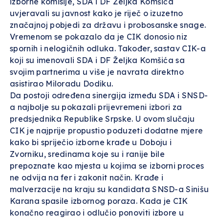
izborne komisije, SDA i DF Željka Komšića
uvjeravali su javnost kako je riječ o izuzetno
značajnoj pobjedi za državu i probosanske snage.
Vremenom se pokazalo da je CIK donosio niz
spornih i nelogičnih odluka. Također, sastav CIK-a
koji su imenovali SDA i DF Željka Komšića sa
svojim partnerima u više je navrata direktno
asistirao Miloradu Dodiku.
Da postoji određena sinergija između SDA i SNSD-
a najbolje su pokazali prijevremeni izbori za
predsjednika Republike Srpske. U ovom slučaju
CIK je najprije propustio poduzeti dodatne mjere
kako bi spriječio izborne krađe u Doboju i
Zvorniku, sredinama koje su i ranije bile
prepoznate kao mjesta u kojima se izborni proces
ne odvija na fer i zakonit način. Krađe i
malverzacije na kraju su kandidata SNSD-a Sinišu
Karana spasile izbornog poraza. Kada je CIK
konačno reagirao i odlučio ponoviti izbore u