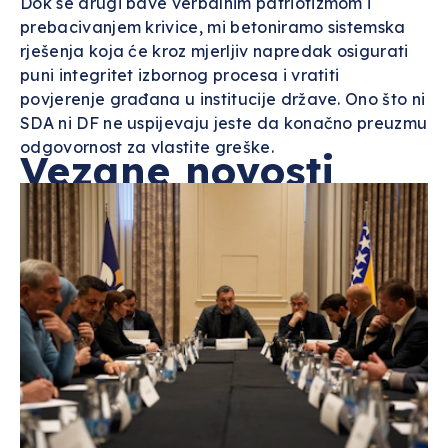
Dok se drugi bave verbalnim patriotizmom i
prebacivanjem krivice, mi betoniramo sistemska
rješenja koja će kroz mjerljiv napredak osigurati
puni integritet izbornog procesa i vratiti
povjerenje građana u institucije države. Ono što ni
SDA ni DF ne uspijevaju jeste da konačno preuzmu
odgovornost za vlastite greške.
Vezane novosti