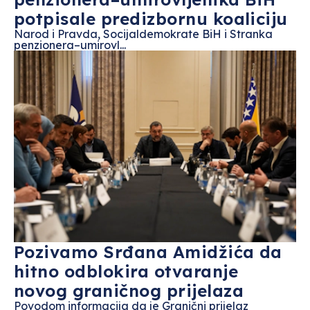
potpisale predizbornu koaliciju
Narod i Pravda, Socijaldemokrate BiH i Stranka
penzionera–umirovl...
Pozivamo Srđana Amidžića da
hitno odblokira otvaranje
novog graničnog prijelaza
Povodom informacija da je Granični prijelaz