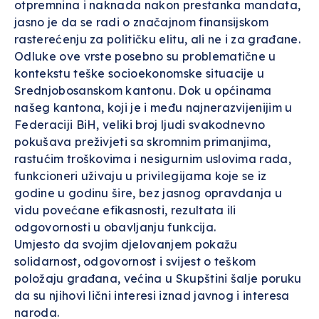
otpremnina i naknada nakon prestanka mandata,
jasno je da se radi o značajnom finansijskom
rasterećenju za političku elitu, ali ne i za građane.
Odluke ove vrste posebno su problematične u
kontekstu teške socioekonomske situacije u
Srednjobosanskom kantonu. Dok u općinama
našeg kantona, koji je i među najnerazvijenijim u
Federaciji BiH, veliki broj ljudi svakodnevno
pokušava preživjeti sa skromnim primanjima,
rastućim troškovima i nesigurnim uslovima rada,
funkcioneri uživaju u privilegijama koje se iz
godine u godinu šire, bez jasnog opravdanja u
vidu povećane efikasnosti, rezultata ili
odgovornosti u obavljanju funkcija.
Umjesto da svojim djelovanjem pokažu
solidarnost, odgovornost i svijest o teškom
položaju građana, većina u Skupštini šalje poruku
da su njihovi lični interesi iznad javnog i interesa
naroda.