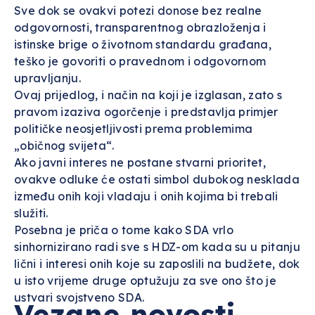
Sve dok se ovakvi potezi donose bez realne
odgovornosti, transparentnog obrazloženja i
istinske brige o životnom standardu građana,
teško je govoriti o pravednom i odgovornom
upravljanju.
Ovaj prijedlog, i način na koji je izglasan, zato s
pravom izaziva ogorčenje i predstavlja primjer
političke neosjetljivosti prema problemima
„običnog svijeta“.
Ako javni interes ne postane stvarni prioritet,
ovakve odluke će ostati simbol dubokog nesklada
između onih koji vladaju i onih kojima bi trebali
služiti.
Posebna je priča o tome kako SDA vrlo
sinhornizirano radi sve s HDZ-om kada su u pitanju
lični i interesi onih koje su zaposlili na budžete, dok
u isto vrijeme druge optužuju za sve ono što je
ustvari svojstveno SDA.
Vezane novosti