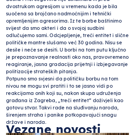
dvostrukom agresijom u vremenu kada je bila
suočena sa brojčano nadmoćnijim i tehnički
opremljenijim agresorima. Iz te borbe baštinimo
svijest da smo akteri i da o svojoj sudbini
odlučujemo sami. Odcjepljenje, treći entitet i slične
političke mantre slušamo već 30 godina. Nisu se
desile i neće se desiti. U borbi na tom putu ključno
je prepoznavanje realnosti oko nas, pravovremeno
reagiranje, jasna gradacija prijetnji i izbjegavanje
politizacije strateških pitanja.
Potpuno smo svjesni da političku borbu na tom
nivou ne mogu svi pratiti i to se jasno vidi po
reakcijama onih koji su, nakon skupa udruženja
građana iz Zagreba, „treći entitet“ doživjeli kao
gotovu stvar. Takvi rade na sluđivanju naroda,
širenjem straha i panike potkopavajući snagu
države i naroda.
Vezane novosti