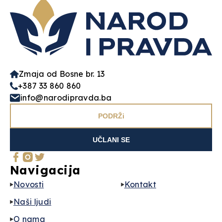
Zmaja od Bosne br. 13
+387 33 860 860
info@narodipravda.ba
PODRŽi
UČLANI SE
Navigacija
Novosti
Kontakt
Naši ljudi
O nama