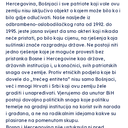
Hercegovina, Bošnjaci i sve patriote koji vole ovu
zemlju nisu isključivo objekt o kojem može bilo ko i
bilo gdje odlučivati. Naše nasljeđe iz
odbrambeno-oslobodilačkog rata od 1992. do
1995. jeste jasna svijest da smo akteri koji nikada
neće pristati, po bilo koju cijenu, na rješenja koja
suštinski znače razgradnju države. Ne postoji niti
jedno rješenje koje je moguće provesti bez
pristanka Bosne i Hercegovine kao države,
državnih institucija i, u konačnici, svih patriotskih
snaga ove zemlje. Protiv etničkih podjela koje bi
dovele do „trećeg entiteta“ nisu samo Bošnjaci,
već i mnogi Hrvati i Srbi koji ovu zemlju žele
graditi i unapređivati. Vjerujemo da unutar BiH
postoji dovoljno političkih snaga koje politiku
temelje na gradnji institucija na korist svih naroda
i građana, a ne na radikalnim idejama kakve su
plasirane na pomenutom skupu.
Bosna i Hercegovina nije ustuknula ni pred