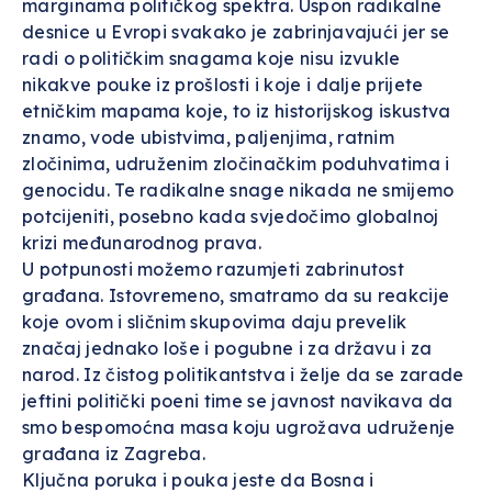
marginama političkog spektra. Uspon radikalne
desnice u Evropi svakako je zabrinjavajući jer se
radi o političkim snagama koje nisu izvukle
nikakve pouke iz prošlosti i koje i dalje prijete
etničkim mapama koje, to iz historijskog iskustva
znamo, vode ubistvima, paljenjima, ratnim
zločinima, udruženim zločinačkim poduhvatima i
genocidu. Te radikalne snage nikada ne smijemo
potcijeniti, posebno kada svjedočimo globalnoj
krizi međunarodnog prava.
U potpunosti možemo razumjeti zabrinutost
građana. Istovremeno, smatramo da su reakcije
koje ovom i sličnim skupovima daju prevelik
značaj jednako loše i pogubne i za državu i za
narod. Iz čistog politikantstva i želje da se zarade
jeftini politički poeni time se javnost navikava da
smo bespomoćna masa koju ugrožava udruženje
građana iz Zagreba.
Ključna poruka i pouka jeste da Bosna i