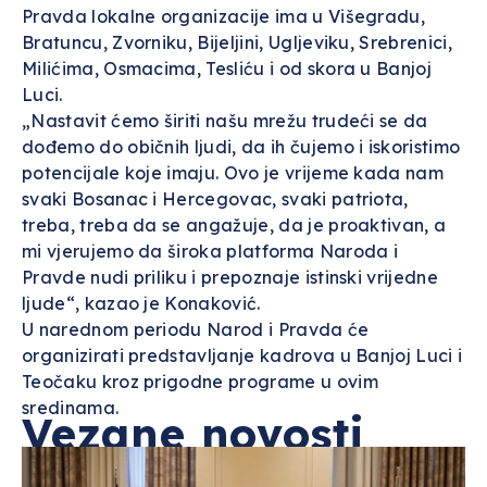
Pravda lokalne organizacije ima u Višegradu,
Bratuncu, Zvorniku, Bijeljini, Ugljeviku, Srebrenici,
Milićima, Osmacima, Tesliću i od skora u Banjoj
Luci.
„Nastavit ćemo širiti našu mrežu trudeći se da
dođemo do običnih ljudi, da ih čujemo i iskoristimo
potencijale koje imaju. Ovo je vrijeme kada nam
svaki Bosanac i Hercegovac, svaki patriota,
treba, treba da se angažuje, da je proaktivan, a
mi vjerujemo da široka platforma Naroda i
Pravde nudi priliku i prepoznaje istinski vrijedne
ljude“, kazao je Konaković.
U narednom periodu Narod i Pravda će
organizirati predstavljanje kadrova u Banjoj Luci i
Teočaku kroz prigodne programe u ovim
sredinama.
Vezane novosti