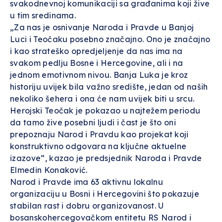
svakodnevnoj komunikaciji sa građanima koji žive
u tim sredinama.
„Za nas je osnivanje Naroda i Pravde u Banjoj
Luci i Teočaku posebno značajno. Ono je značajno
i kao strateško opredjeljenje da nas ima na
svakom pedlju Bosne i Hercegovine, ali i na
jednom emotivnom nivou. Banja Luka je kroz
historiju uvijek bila važno središte, jedan od naših
nekoliko šehera i ona će nam uvijek biti u srcu.
Herojski Teočak je pokazao u najtežem periodu
da tamo žive posebni ljudi i čast je što oni
prepoznaju Narod i Pravdu kao projekat koji
konstruktivno odgovara na ključne aktuelne
izazove“, kazao je predsjednik Naroda i Pravde
Elmedin Konaković.
Narod i Pravde ima 63 aktivnu lokalnu
organizaciju u Bosni i Hercegovini što pokazuje
stabilan rast i dobru organizovanost. U
bosanskohercegovačkom entitetu RS Narod i