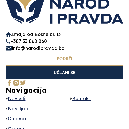
Zmaja od Bosne br. 13
+387 33 860 860
info@narodipravda.ba
PODRŽi
UČLANI SE
Navigacija
Novosti
Kontakt
Naši ljudi
O nama
Organi