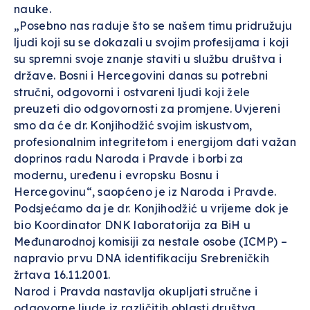
nauke.
„Posebno nas raduje što se našem timu pridružuju
ljudi koji su se dokazali u svojim profesijama i koji
su spremni svoje znanje staviti u službu društva i
države. Bosni i Hercegovini danas su potrebni
stručni, odgovorni i ostvareni ljudi koji žele
preuzeti dio odgovornosti za promjene. Uvjereni
smo da će dr. Konjihodžić svojim iskustvom,
profesionalnim integritetom i energijom dati važan
doprinos radu Naroda i Pravde i borbi za
modernu, uređenu i evropsku Bosnu i
Hercegovinu“, saopćeno je iz Naroda i Pravde.
Podsjećamo da je dr. Konjihodžić u vrijeme dok je
bio Koordinator DNK laboratorija za BiH u
Međunarodnoj komisiji za nestale osobe (ICMP) –
napravio prvu DNA identifikaciju Srebreničkih
žrtava 16.11.2001.
Narod i Pravda nastavlja okupljati stručne i
odgovorne ljude iz različitih oblasti društva,