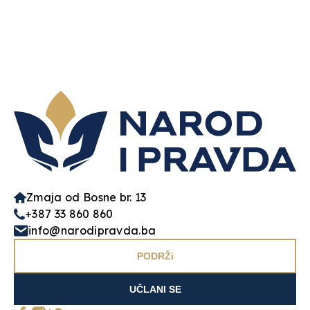
Zmaja od Bosne br. 13
+387 33 860 860
info@narodipravda.ba
PODRŽi
UČLANI SE