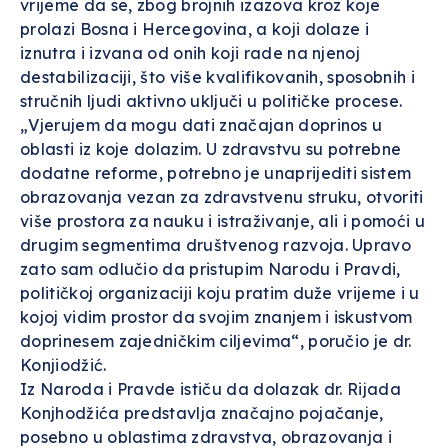
vrijeme da se, zbog brojnih izazova kroz koje
prolazi Bosna i Hercegovina, a koji dolaze i
iznutra i izvana od onih koji rade na njenoj
destabilizaciji, što više kvalifikovanih, sposobnih i
stručnih ljudi aktivno uključi u političke procese.
„Vjerujem da mogu dati značajan doprinos u
oblasti iz koje dolazim. U zdravstvu su potrebne
dodatne reforme, potrebno je unaprijediti sistem
obrazovanja vezan za zdravstvenu struku, otvoriti
više prostora za nauku i istraživanje, ali i pomoći u
drugim segmentima društvenog razvoja. Upravo
zato sam odlučio da pristupim Narodu i Pravdi,
političkoj organizaciji koju pratim duže vrijeme i u
kojoj vidim prostor da svojim znanjem i iskustvom
doprinesem zajedničkim ciljevima“, poručio je dr.
Konjiodžić.
Iz Naroda i Pravde ističu da dolazak dr. Rijada
Konjhodžića predstavlja značajno pojačanje,
posebno u oblastima zdravstva, obrazovanja i