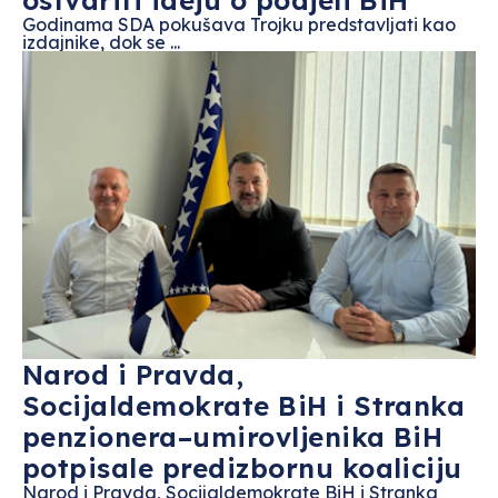
ostvariti ideju o podjeli BiH
Godinama SDA pokušava Trojku predstavljati kao
izdajnike, dok se ...
Narod i Pravda,
Socijaldemokrate BiH i Stranka
penzionera–umirovljenika BiH
potpisale predizbornu koaliciju
Narod i Pravda, Socijaldemokrate BiH i Stranka