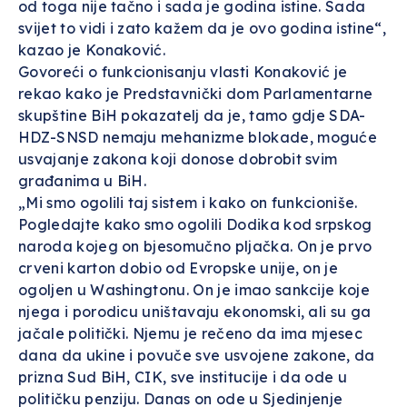
od toga nije tačno i sada je godina istine. Sada
svijet to vidi i zato kažem da je ovo godina istine“,
kazao je Konaković.
Govoreći o funkcionisanju vlasti Konaković je
rekao kako je Predstavnički dom Parlamentarne
skupštine BiH pokazatelj da je, tamo gdje SDA-
HDZ-SNSD nemaju mehanizme blokade, moguće
usvajanje zakona koji donose dobrobit svim
građanima u BiH.
„Mi smo ogolili taj sistem i kako on funkcioniše.
Pogledajte kako smo ogolili Dodika kod srpskog
naroda kojeg on bjesomučno pljačka. On je prvo
crveni karton dobio od Evropske unije, on je
ogoljen u Washingtonu. On je imao sankcije koje
njega i porodicu uništavaju ekonomski, ali su ga
jačale politički. Njemu je rečeno da ima mjesec
dana da ukine i povuče sve usvojene zakone, da
prizna Sud BiH, CIK, sve institucije i da ode u
političku penziju. Danas on ode u Sjedinjenje