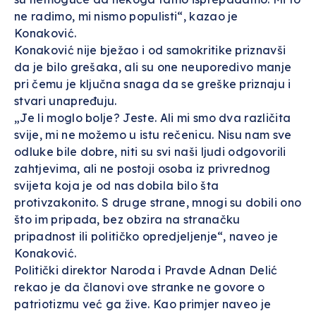
ne radimo, mi nismo populisti“, kazao je
Konaković.
Konaković nije bježao i od samokritike priznavši
da je bilo grešaka, ali su one neuporedivo manje
pri čemu je ključna snaga da se greške priznaju i
stvari unapređuju.
„Je li moglo bolje? Jeste. Ali mi smo dva različita
svije, mi ne možemo u istu rečenicu. Nisu nam sve
odluke bile dobre, niti su svi naši ljudi odgovorili
zahtjevima, ali ne postoji osoba iz privrednog
svijeta koja je od nas dobila bilo šta
protivzakonito. S druge strane, mnogi su dobili ono
što im pripada, bez obzira na stranačku
pripadnost ili političko opredjeljenje“, naveo je
Konaković.
Politički direktor Naroda i Pravde Adnan Delić
rekao je da članovi ove stranke ne govore o
patriotizmu već ga žive. Kao primjer naveo je