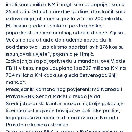
imali samo milion KM i mogli smo poduprijeti samo
26 mladih. Odmah naredne godine utrostručili smo
izdavajanja, ali nam se javilo više od 200 mladih.
MI nismo gledali te mlade po stranačlkoj
pripadnosti, po nacionalnoj, odakle dolaze, čiji su...
Već smo reklo hajde da nađemo novac da ih
podržimo sve i uspjeli smo podržati svih 176 koji su
ispunjavali uvjete“, pojasnio je Hrnjić.
Izdvajanja za poljoprivredu u mandatu ove Vlade
FBiH više su nego uduplana i sa 327 miliona KM na
704 miliona KM kada se gleda četverogodišnji
mandat.
Predsjednik Kantonalnog povjereništva Naroda i
Pravde SBK Senad Mašetić rekao je da
Srednjobosanski kanton možda najbolje pokazuje
licemjernost najveće bošnjačke političke partije,
koja pokušava nametnuti narativ da je Narod i
Pravda izdajnička stranka.
Istakao je da u SBK-u, gdje su Bošnjaci većina, a