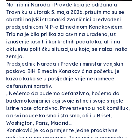
Na tribini Naroda i Pravde koja je održana u
Travniku u utorak 5. maja 2026. prisutnima su se
obratili najviši stranački zvaničnici predvođeni
predsjednikom NiP-a Elmedinom Konakovićem.
Tribina je bila prilika za osvrt na urađeno, uz
iznošenje jasnih i konkretnih podataka, ali i na
aktuelnu političku situaciju u kojoj se nalazi naša
zemlja.
Predsjednik Naroda i Pravde i ministar vanjskih
poslova BiH Elmedin Konaković na početku je
kazao kako se u posljednje vrijeme nameće
defanzivni narativ.
„Nećemo da budemo defanzivno, hoćemo da
budemo konjanici koji svoje istine i svoje strijele
istine nose ofanzivno. Prvenstveno u naš komšiluk,
da svi nauče ko smo i šta smo, ali i u Brisel,
Washigton, Pariz, Madrid...
Konaković je kao primjer te jedne proaktivne
politike naveo usvajanje Rezolucije o genocidu u