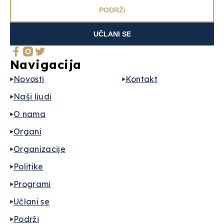
PODRŽi
UČLANI SE
Navigacija
Novosti
Kontakt
Naši ljudi
O nama
Organi
Organizacije
Politike
Programi
Učlani se
Podrži