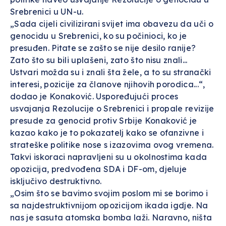
Srebrenici u UN-u.
„Sada cijeli civilizirani svijet ima obavezu da uči o
genocidu u Srebrenici, ko su počinioci, ko je
presuđen. Pitate se zašto se nije desilo ranije?
Zato što su bili uplašeni, zato što nisu znali...
Ustvari možda su i znali šta žele, a to su stranački
interesi, pozicije za članove njihovih porodica...“,
dodao je Konaković. Uspoređujući proces
usvajanja Rezolucije o Srebrenici i propale revizije
presude za genocid protiv Srbije Konaković je
kazao kako je to pokazatelj kako se ofanzivne i
strateške politike nose s izazovima ovog vremena.
Takvi iskoraci napravljeni su u okolnostima kada
opozicija, predvođena SDA i DF-om, djeluje
isključivo destruktivno.
„Osim što se bavimo svojim poslom mi se borimo i
sa najdestruktivnijom opozicijom ikada igdje. Na
nas je sasuta atomska bomba laži. Naravno, ništa