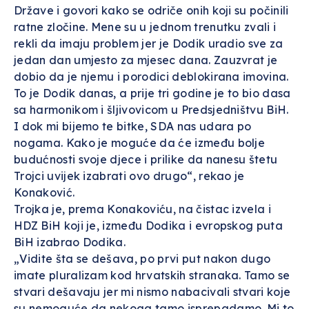
Države i govori kako se odriče onih koji su počinili
ratne zločine. Mene su u jednom trenutku zvali i
rekli da imaju problem jer je Dodik uradio sve za
jedan dan umjesto za mjesec dana. Zauzvrat je
dobio da je njemu i porodici deblokirana imovina.
To je Dodik danas, a prije tri godine je to bio dasa
sa harmonikom i šljivovicom u Predsjedništvu BiH.
I dok mi bijemo te bitke, SDA nas udara po
nogama. Kako je moguće da će između bolje
budućnosti svoje djece i prilike da nanesu štetu
Trojci uvijek izabrati ovo drugo“, rekao je
Konaković.
Trojka je, prema Konakoviću, na čistac izvela i
HDZ BiH koji je, između Dodika i evropskog puta
BiH izabrao Dodika.
„Vidite šta se dešava, po prvi put nakon dugo
imate pluralizam kod hrvatskih stranaka. Tamo se
stvari dešavaju jer mi nismo nabacivali stvari koje
su nemoguće da nekoga tamo isprepadamo. Mi to