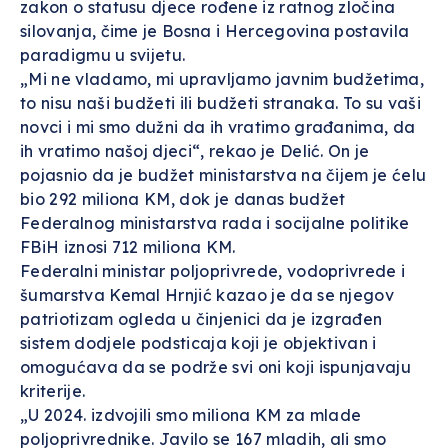
zakon o statusu djece rođene iz ratnog zločina
silovanja, čime je Bosna i Hercegovina postavila
paradigmu u svijetu.
„Mi ne vladamo, mi upravljamo javnim budžetima,
to nisu naši budžeti ili budžeti stranaka. To su vaši
novci i mi smo dužni da ih vratimo građanima, da
ih vratimo našoj djeci“, rekao je Delić. On je
pojasnio da je budžet ministarstva na čijem je ćelu
bio 292 miliona KM, dok je danas budžet
Federalnog ministarstva rada i socijalne politike
FBiH iznosi 712 miliona KM.
Federalni ministar poljoprivrede, vodoprivrede i
šumarstva Kemal Hrnjić kazao je da se njegov
patriotizam ogleda u činjenici da je izgrađen
sistem dodjele podsticaja koji je objektivan i
omogućava da se podrže svi oni koji ispunjavaju
kriterije.
„U 2024. izdvojili smo miliona KM za mlade
poljoprivrednike. Javilo se 167 mladih, ali smo