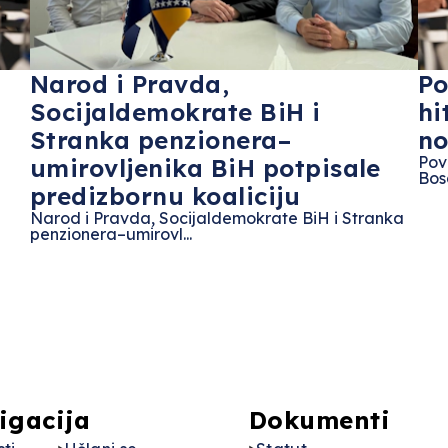
Narod i Pravda,
Po
Socijaldemokrate BiH i
hi
Stranka penzionera–
no
Pov
umirovljenika BiH potpisale
Bos
predizbornu koaliciju
Narod i Pravda, Socijaldemokrate BiH i Stranka
penzionera–umirovl...
igacija
Dokumenti