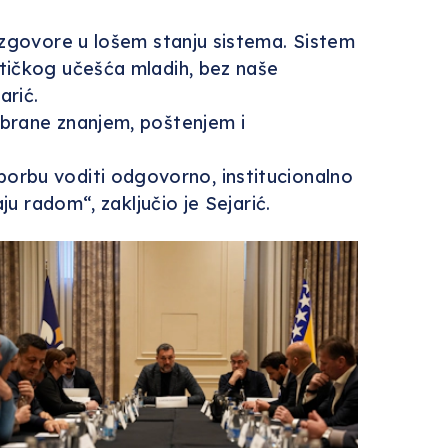
 izgovore u lošem stanju sistema. Sistem
itičkog učešća mladih, bez naše
arić.
 brane znanjem, poštenjem i
tu borbu voditi odgovorno, institucionalno
ju radom“, zaključio je Sejarić.