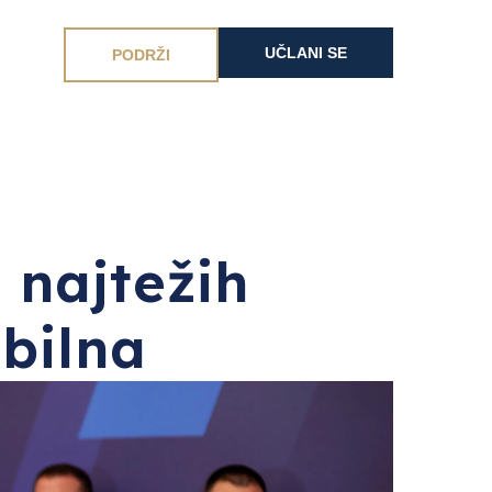
UČLANI SE
PODRŽI
 najtežih
abilna