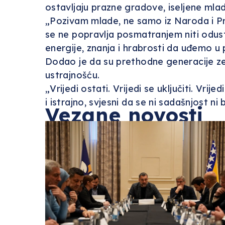
ostavljaju prazne gradove, iseljene mlad
„Pozivam mlade, ne samo iz Naroda i Pra
se ne popravlja posmatranjem niti odus
energije, znanja i hrabrosti da uđemo u 
Dodao je da su prethodne generacije ze
ustrajnošću.
„Vrijedi ostati. Vrijedi se uključiti. Vri
i istrajno, svjesni da se ni sadašnjost n
Vezane novosti