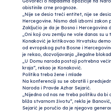
Govoreći o napadima opozicije na Narod
obistinile crne prognoze.
„Nije se desio treći entitet, nije se desi
Hercegovine. Nismo dali izborni zakon p
Zaključio je da je Bosna i Hercegovina 
„Oni koji ovu zemlju ne vole danas su u t
Konaković je kritikovao Hrvatsku demok
od evropskog puta Bosne i Hercegovine.
je rekao, dozvoljavanja „ilegalne blok
„U Domu naroda postoji potrebna većina
kraja“, rekao je Konaković.
Politika treba žene i mlade
Na konferenciji su se obratili i predsje
Naroda i Pravde Azhar Sejarić.
„Nijedna od nas ne treba politiku da bi d
bliža stvarnom životu“, rekla je Banović
Sejarić je poručio da je njegova genera