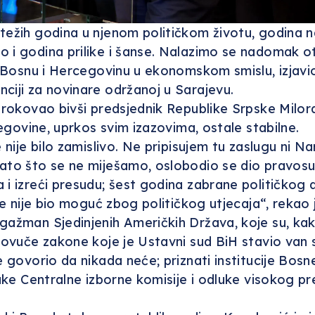
ežih godina u njenom političkom životu, godina naj
o i godina prilike i šanse. Nalazimo se nadomak
za Bosnu i Hercegovinu u ekonomskom smislu, izjavi
ciji za novinare održanoj u Sarajevu.
rokovao bivši predsjednik Republike Srpske Milorad 
cegovine, uprkos svim izazovima, ostale stabilne.
nije bilo zamislivo. Ne pripisujem tu zaslugu ni Naro
zato što se ne miješamo, oslobodio se dio pravosu
i izreći presudu; šest godina zabrane političkog d
ije nije bio moguć zbog političkog utjecaja“, rekao
gažman Sjedinjenih Američkih Država, koje su, kak
 povuče zakone koje je Ustavni sud BiH stavio van 
e govorio da nikada neće; priznati institucije Bos
dluke Centralne izborne komisije i odluke visokog 