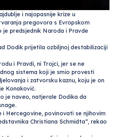
dublje i najopasnije krize u
 otvaranja pregovora s Evropskom
o je predsjednik Naroda i Pravde
Dodik prijetila ozbiljnoj destabilizaciji
du i Pravdi, ni Trojci, jer se ne
dnog sistema koji je smio provesti
jelovanja i zatvorsku kaznu, koju je on
 je Konaković.
o je naveo, natjerale Dodika da
snage.
ne i Hercegovine, povinovati se njihovim
predstavnika Christiana Schmidta“, rekao