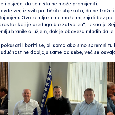
e i osjećaj da se ništa ne može promijeniti.
vde već iz svih političkih subjekata, da ne traže
tajanjem. Ova zemlja se ne može mijenjati bez pol
prostor koji je predugo bio zatvoren“, rekao je Sej
mlju branile oružjem, dok je obaveza mladih da je
jedi pokušati i boriti se, ali samo ako smo spremni 
i budućnost ne dobijaju same od sebe, već se osvaja