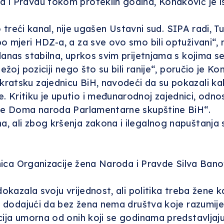
 i Pravdu tokom proteklih godina, Konaković je is
o treći kanal, nije ugašen Ustavni sud. SIPA radi, T
o mjeri HDZ-a, a za sve ovo smo bili optuživani“, 
danas stabilna, uprkos svim prijetnjama s kojima s
ežoj poziciji nego što su bili ranije“, poručio je Ko
ratsku zajednicu BiH, navodeći da su pokazali ka
 Kritiku je uputio i međunarodnoj zajednici, odn
ade Doma naroda Parlamentarne skupštine BiH“.
, ali zbog kršenja zakona i ilegalnog napuštanja
dnica Organizacije žena Naroda i Pravde Silva Bano
okazala svoju vrijednost, ali politika treba žene ka
, dodajući da bez žena nema društva koje razumije, 
cija umorna od onih koji se godinama predstavljaju