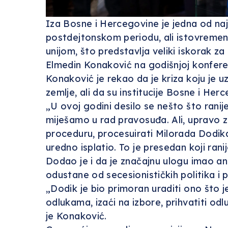
Iza Bosne i Hercegovine je jedna od najt
postdejtonskom periodu, ali istovremen
unijom, što predstavlja veliki iskorak 
Elmedin Konaković na godišnjoj konferen
Konaković je rekao da je kriza koju je uz
zemlje, ali da su institucije Bosne i Her
„U ovoj godini desilo se nešto što ranije 
miješamo u rad pravosuđa. Ali, upravo 
proceduru, procesuirati Milorada Dodika 
uredno isplatio. To je presedan koji ran
Dodao je i da je značajnu ulogu imao an
odustane od secesionističkih politika i
„Dodik je bio primoran uraditi ono što j
odlukama, izaći na izbore, prihvatiti o
je Konaković.