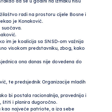
takao da se u godini na izmaku nisu
užilaštvo radi na prostoru cijele Bosne i
rekao je Konaković.
e suočava.
naković.
ko im je koalicija sa SNSD-om važnija
osno visokom predstavniku, zbog, kako
 sjednica ona danas nije dovedena do
vić, te predsjednik Organizacije mladih
ko bi postala racionalnija, pravednija i
štiti i planira dugoročno.
 kao najveće patriote, a iza sebe