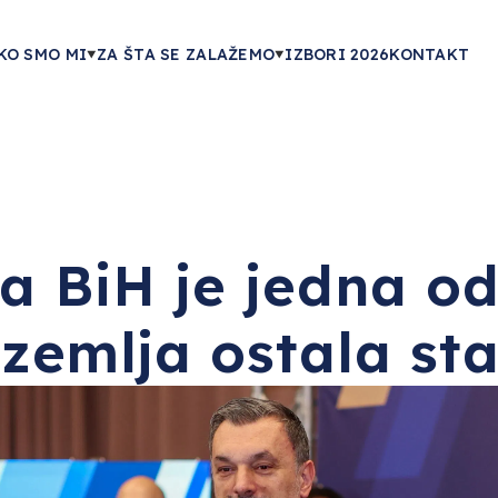
KO SMO MI
ZA ŠTA SE ZALAŽEMO
IZBORI 2026
KONTAKT
a BiH je jedna od
 zemlja ostala st