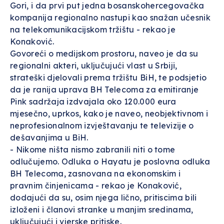
Gori, i da prvi put jedna bosanskohercegovačka
kompanija regionalno nastupi kao snažan učesnik
na telekomunikacijskom tržištu - rekao je
Konaković.
Govoreći o medijskom prostoru, naveo je da su
regionalni akteri, uključujući vlast u Srbiji,
strateški djelovali prema tržištu BiH, te podsjetio
da je ranija uprava BH Telecoma za emitiranje
Pink sadržaja izdvajala oko 120.000 eura
mjesečno, uprkos, kako je naveo, neobjektivnom i
neprofesionalnom izvještavanju te televizije o
dešavanjima u BiH.
- Nikome ništa nismo zabranili niti o tome
odlučujemo. Odluka o Hayatu je poslovna odluka
BH Telecoma, zasnovana na ekonomskim i
pravnim činjenicama - rekao je Konaković,
dodajući da su, osim njega lično, pritiscima bili
izloženi i članovi stranke u manjim sredinama,
uključujući i vjerske pritiske.