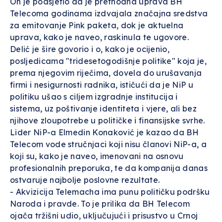
On je podsjetio da je prethodna uprava BH
Telecoma godinama izdvajala značajna sredstva
za emitovanje Pink paketa, dok je aktuelna
uprava, kako je naveo, raskinula te ugovore.
Delić je šire govorio i o, kako je ocijenio,
posljedicama "tridesetogodišnje politike" koja je,
prema njegovim riječima, dovela do urušavanja
firmi i nesigurnosti radnika, ističući da je NiP u
politiku ušao s ciljem izgradnje institucija i
sistema, uz poštivanje identiteta i vjere, ali bez
njihove zloupotrebe u političke i finansijske svrhe.
Lider NiP-a Elmedin Konaković je kazao da BH
Telecom vode stručnjaci koji nisu članovi NiP-a, a
koji su, kako je naveo, imenovani na osnovu
profesionalnih preporuka, te da kompanija danas
ostvaruje najbolje poslovne rezultate.
- Akvizicija Telemacha ima punu političku podršku
Naroda i pravde. To je prilika da BH Telecom
ojača tržišni udio, uključujući i prisustvo u Crnoj