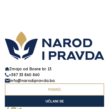
Zmaja od Bosne br. 13
+387 33 860 860
info@narodipravda.ba
PODRŽi
UČLANI SE