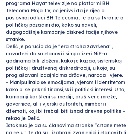
programa Hayat televizije na platformi BH
Telecoma Moja TV, ocijenivši da je riječ o
poslovnoj odluci BH Telecoma, te da su tvrdnje o
političkoj pozadini dio, kako su naveli,
dugogodišnje kampanje diskreditacije njihove
stranke.
Delić je poručio da je "era straha završena",
navodeći da su članovi i simpatizeri NiP-a
godinama bili izloženi, kako je kazao, sistemskoj
političkoj i društvenoj diskreditaciji, u kojoj su
proglašavani izdajnicima države, naroda i vjere.
- Manipuliralo se emocijama, vjerom i identitetom
kako bi se prikrili finansijski i politički interesi. U toj
kampanji korišteni su mediji, društvene mreže,
govornice, ali i vjerski autoriteti, mimberi i
džemati, koji bi trebali biti iznad dnevne politike -
rekao je Delić.
Istaknuo je da su članovima stranke "crtane mete
na čelu", te da su i izabrani zvaničnici i članovi bili