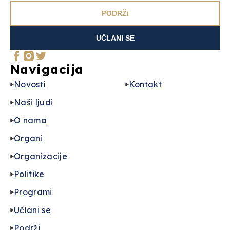
PODRŽi
UČLANI SE
Navigacija
Novosti
Kontakt
Naši ljudi
O nama
Organi
Organizacije
Politike
Programi
Učlani se
Podrži