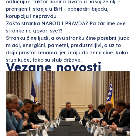
odlučujući faktor načina života u našoj zemlji -
promijeniti stanje u BiH - pobijediti bijedu,
korupciju i nepravdu.
Zašto stranka NAROD I PRAVDA? Pa zar ime ove
stranke ne govori sve?!
Stranku čine ljudi, a ovu stranku čine posebni ljudi:
mladi, energični, pametni, preduzmiljivi, a uz to
daju prostor ženama, jer znaju da žene čine, kako
stub kuće, tako su stub države.
Vezane novosti