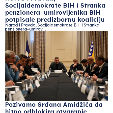
Socijaldemokrate BiH i Stranka
penzionera–umirovljenika BiH
potpisale predizbornu koaliciju
Narod i Pravda, Socijaldemokrate BiH i Stranka
penzionera–umirovl...
Pozivamo Srđana Amidžića da
hitno odblokira otvaranje