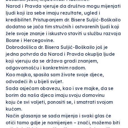
Narod i Pravda vjeruje da društvo mogu mijenjati
ljudi koji iza sebe imaju rezultate, ugled i
kredibilitet. Pristupanjem dr. Bisere Suljić-Boškailo
dodatno se jača tim stručnih i ostvarenih ljudi koji
žele svoje znanje i iskustvo staviti u službu razvoja
Bosne i Hercegovine.
Dobrodošlica dr. Bisera Suljić-Boškailo još je
jedna potvrda da Narod i Pravda okuplja ljude
koji vjeruju da se država gradi znanjem,
odgovornošću i konkretnim radom.
Kao majka, spasila sam živote svoje djece,
odvodeći ih u bijeli svijet.
Sada osjećam obavezu, kao i sve majke, da se
borim da naša djeca imaju svoju domovinu
koju će svi voljeti, ponositi se, i smatrati svojom
kućom.
Način glasanja se sada mijenja i svaki glas će
otići tamo gdje je namijenjen – znači, možemo biti