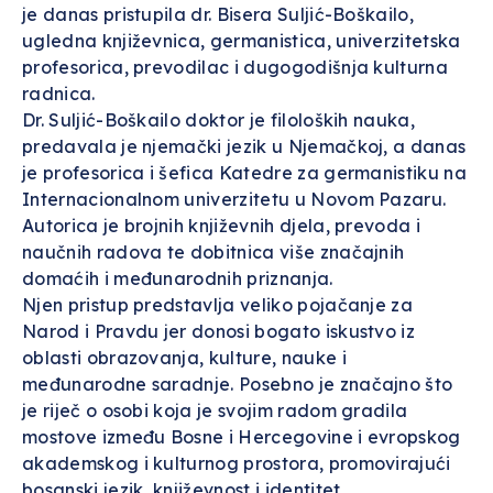
je danas pristupila dr. Bisera Suljić-Boškailo,
ugledna književnica, germanistica, univerzitetska
profesorica, prevodilac i dugogodišnja kulturna
radnica.
Dr. Suljić-Boškailo doktor je filoloških nauka,
predavala je njemački jezik u Njemačkoj, a danas
je profesorica i šefica Katedre za germanistiku na
Internacionalnom univerzitetu u Novom Pazaru.
Autorica je brojnih književnih djela, prevoda i
naučnih radova te dobitnica više značajnih
domaćih i međunarodnih priznanja.
Njen pristup predstavlja veliko pojačanje za
Narod i Pravdu jer donosi bogato iskustvo iz
oblasti obrazovanja, kulture, nauke i
međunarodne saradnje. Posebno je značajno što
je riječ o osobi koja je svojim radom gradila
mostove između Bosne i Hercegovine i evropskog
akademskog i kulturnog prostora, promovirajući
bosanski jezik, književnost i identitet.