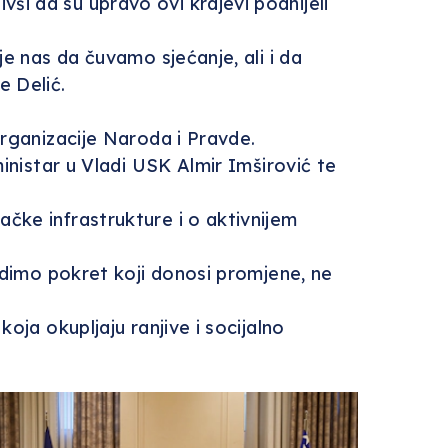
i da su upravo ovi krajevi podnijeli
je nas da čuvamo sjećanje, ali i da
e Delić.
organizacije Naroda i Pravde.
inistar u Vladi USK Almir Imširović te
čke infrastrukture i o aktivnijem
radimo pokret koji donosi promjene, ne
oja okupljaju ranjive i socijalno