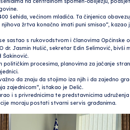
hidima na centralnom spomen-obilježju, podsjetivš
govine.
.400 šehida, većinom mladića. Ta činjenica obavezu
njihova žrtva konačno imati puni smisao“, kazao j
dje se sastao s rukovodstvom i članovima Općinske 
 dr. Jasmin Hušić, sekretar Edin Selimović, bivši m
 Šakinović.
političkim procesima, planovima za jačanje strana
jednici.
 važno da znaju da stojimo iza njih i da zajedno g
nja zajednicom“, istakao je Delić.
rao i s privrednicima te predstavnicima udruženja k
ucije moraju postati stvarni servis građanima.