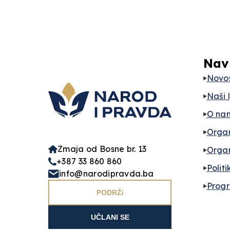
Nav
Novos
Naši 
O na
Orga
Zmaja od Bosne br. 13
Organ
+387 33 860 860
Politi
info@narodipravda.ba
Prog
PODRŽi
UČLANI SE