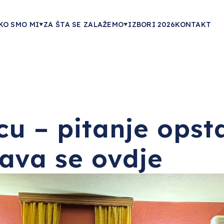
KO SMO MI
ZA ŠTA SE ZALAŽEMO
IZBORI 2026
KONTAKT
cu – pitanje ops
ava se ovdje