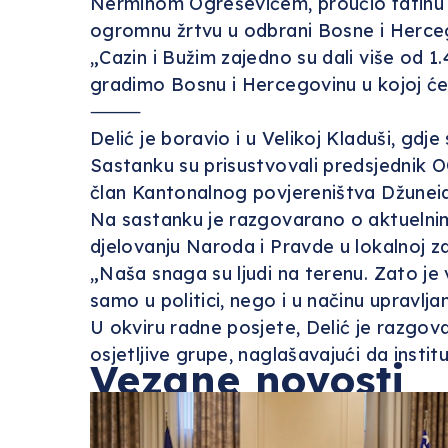
Nerminom Ogreševićem, proučio fatihu še
ogromnu žrtvu u odbrani Bosne i Herce
„Cazin i Bužim zajedno su dali više od 1
gradimo Bosnu i Hercegovinu u kojoj će 
⸻
Delić je boravio i u Velikoj Kladuši, g
Sastanku su prisustvovali predsjednik OO
član Kantonalnog povjereništva Džuneid
Na sastanku je razgovarano o aktuelnim 
djelovanju Naroda i Pravde u lokalnoj za
„Naša snaga su ljudi na terenu. Zato je
samo u politici, nego i u načinu upravlja
U okviru radne posjete, Delić je razgova
osjetljive grupe, naglašavajući da instit
Vezane novosti