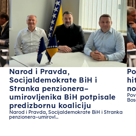
Narod i Pravda,
Po
Socijaldemokrate BiH i
hi
Stranka penzionera–
no
Pov
umirovljenika BiH potpisale
Bos
predizbornu koaliciju
Narod i Pravda, Socijaldemokrate BiH i Stranka
penzionera–umirovl...