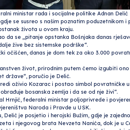
deralni ministar rada i socijalne politike Adnan D
 gdje se susreo s našim poznatim poduzetnikom i
pstanak života u ovom kraju.
kao da se „pitanje opstanka Bošnjaka danas rješav
 dalje žive bez sistemske podrške“.
ki očišćen, danas je dom tek za oko 3.000 povratn
anstven život, prirodnim putem ćemo izgubiti ono 
t države“, poručio je Delić.
vredi oživio Kozarac i postao simbol povratničke up
 obrađuje bosanska zemlja i da se od nje živi“.
al Hrnjić, federalni ministar poljoprivrede i povjer
vjereništva Naroda i Pravde u USK.
lić je posjetio i herojski Bužim, gdje je zajedno 
Izeta i njegovog brata Nevzeta Nanića, dok je u 