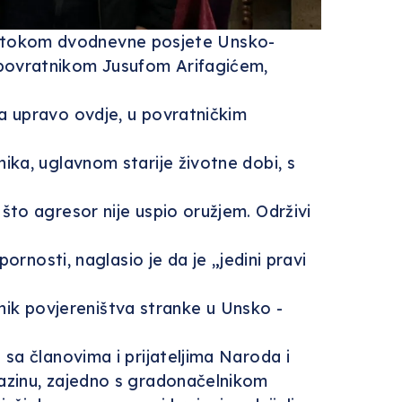
elić tokom dvodnevne posjete Unsko-
 povratnikom Jusufom Arifagićem,
a upravo ovdje, u povratničkim
ika, uglavnom starije životne dobi, s
što agresor nije uspio oružjem. Održivi
ornosti, naglasio je da je „jedini pravi
enik povjereništva stranke u Unsko -
sa članovima i prijateljima Naroda i
Cazinu, zajedno s gradonačelnikom