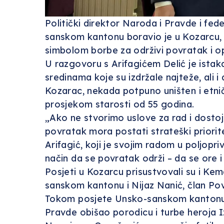
Politički direktor Naroda i Pravde i fe
sanskom kantonu boravio je u Kozarcu,
simbolom borbe za održivi povratak i o
U razgovoru s Arifagićem Delić je ista
sredinama koje su izdržale najteže, ali i
Kozarac, nekada potpuno uništen i etnič
prosjekom starosti od 55 godina.
„Ako ne stvorimo uslove za rad i dostoj
povratak mora postati strateški priorite
Arifagić, koji je svojim radom u poljopri
način da se povratak održi – da se ore i
Posjeti u Kozarcu prisustvovali su i Kem
sanskom kantonu i Nijaz Nanić, član Po
Tokom posjete Unsko-sanskom kantonu, De
Pravde obišao porodicu i turbe heroja 