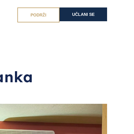
UČLANI SE
PODRŽI
tanka