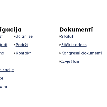
igacija
Dokumenti
ti
Učlani se
Statut
ljudi
Podrži
Etički kodeks
ma
Kontakt
Kongresni dokumenti
ni
Izvještaji
izacije
ke
rami